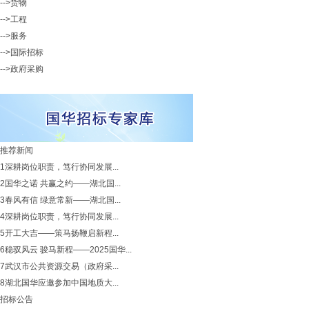
-->货物
-->工程
-->服务
-->国际招标
-->政府采购
推荐新闻
1
深耕岗位职责，笃行协同发展...
2
国华之诺 共赢之约——湖北国...
3
春风有信 绿意常新——湖北国...
4
深耕岗位职责，笃行协同发展...
5
开工大吉——策马扬鞭启新程...
6
稳驭风云 骏马新程——2025国华...
7
武汉市公共资源交易（政府采...
8
湖北国华应邀参加中国地质大...
招标公告