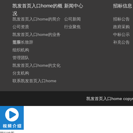
凯发首页入口home的概
新闻中心
招标信息
况
凯发首页入口home的简介
公司新闻
招标公告
公司资质
行业聚焦
政府采购
凯发首页入口home的业务
中标公示
范围
董事长致辞
补充公告
组织机构
管理团队
凯发首页入口home的文化
分支机构
联系凯发首页入口home
凯发首页入口home cop