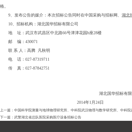
格。
9、发布公告的媒介：本次招标公告同时在中国采购与招标网、
湖北
10、招标机构：湖北国华招标有限公司
地 址：武汉市武昌区中北路66号津津花园b座28楼
邮 编：430071
联 系 人：高腾 凡秋明
电 话：027-
8
7319711
传 真：027-
8
7842751
湖北国华招标有限
201
4
年
1
月
24
日
上一篇：
中国科学院测量与地球物理研究所、中科院武汉物理与数学研究所、中科院
下一篇：
武警湖北省总队医院采购医疗设备招标公告