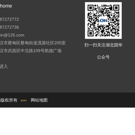
ome
7272772
7272736
pin@126.com
汉市蔡甸区蔡甸街道茂源社区205室
扫一扫关注湖北国华
汉市武昌区中北路109号凯德广场
公众号
进入
e的版权所有
网站地图