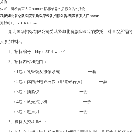
货物
位置：
凯发首页入口home
>
招标信息
>
招标公告
>
货物
武警湖北省总队医院采购医疗设备招标公告-凯发首页入口home
更新时间：2014-01-24
湖北国华招标有限公司受武警湖北省总队医院的委托，对医院所需的
人参加投标。
1、招标编号：hbgh-2014-wh001
2、招标内容和范围：
01包：乳管镜及摄像系统
一套
02包：体内液电碎石仪（胆道碎石仪） 一套
03包：抽脂仪 一套
04包：激光治疗机 一套
05包：超声刀 一套
3、
投标人资格条件：
1）凡是在中华人民共和国境内注册取得营业执照，并符合本招标文