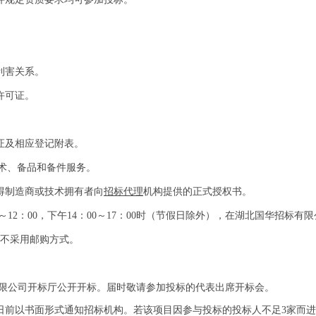
利害关系。
许可证。
。
证及相应登记附表。
技术、备品和备件服务。
得制造商或技术拥有者向
招标代理
机构提供的正式授权书。
～
12：00，下午14：00
～
17：00
时（节假日除外），在湖北国华招标有限
不采用邮购方式。
有限公司开标厅公开开标。届时敬请参加投标的代表出席开标会。
日前以书面形式通知招标机构。若该项目因参与投标的投标人不足3家而