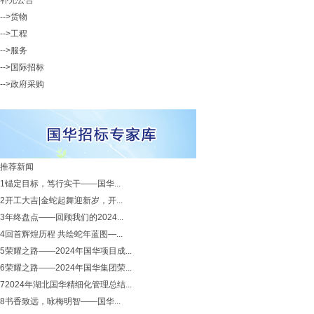
补充公告
-->货物
-->工程
-->服务
-->国际招标
-->政府采购
推荐新闻
1
锚定目标，笃行实干——国华...
2
开工大吉|金蛇起舞迎新岁，开...
3
年终盘点——回顾我们的2024...
4
回首辉煌历程 共绘蛇年蓝图—...
5
荣耀之路——2024年国华项目成...
6
荣耀之路——2024年国华集团荣...
7
2024年湖北国华精细化管理总结...
8
书香致远，咏梅明智——国华...