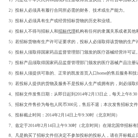
2）投标人必须具有履行合同所必需的财务、技术或生产能力。
3）投标人必须具有生产或经营招标货物的历史和业绩。
4）投标人不得与招标人和
招标代理
机构有任何的隶属关系或者其他
5）若招标货物有生产许可证要求的，投标人必须取得该货物的生产
6）投标人须取得国家药品监督管理部门颁发的医疗器械经营许可证
7）投标产品须取得国家药品监督管理部门颁发的医疗器械产品注册
8）投标人须提供可靠的、正常的凯发首页入口home的售后服务和
9）若投标人提供的货物及服务不是投标人生产或拥有的，则必须取
4、招标文件发售日期：从即日起到201
4
年
2
月
13
日止，每天上午8:30
5、招标文件售价为每包人民币
300
元，售后不退；本次发售招标文件
6、投标截止时间：201
4
年
2
月
14
日上午9:
3
0时（北京时间）
7、兹定于201
4
年
2
月
14
日上午9:
3
0时（北京时间）在湖北国华招标
8、凡
是购买了招标文件但决定不参加投标的投标人，请在开标截止