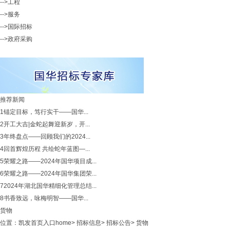
-->工程
-->服务
-->国际招标
-->政府采购
推荐新闻
1
锚定目标，笃行实干——国华...
2
开工大吉|金蛇起舞迎新岁，开...
3
年终盘点——回顾我们的2024...
4
回首辉煌历程 共绘蛇年蓝图—...
5
荣耀之路——2024年国华项目成...
6
荣耀之路——2024年国华集团荣...
7
2024年湖北国华精细化管理总结...
8
书香致远，咏梅明智——国华...
货物
位置：
凯发首页入口home
>
招标信息
>
招标公告
>
货物