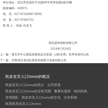
单位地址：武汉市武昌区中北路66号津津花园b座28楼
邮政编码：430071
电 话：027-87326907-8046
传 真：027-87842751
联 系 人：张迪 任龙飞
湖北国华招标有限公司
2014年1月24日
上一篇：
黄石市中心医院采购高压注射器（ct机专用）竞争性谈判公告
下一篇：
武警湖北省总队医院采购医疗设备招标公告
凯发首页入口home的概况
凯发首页入口home的简介
公司资质
凯发首页入口home的业务范围
董事长致辞
组织机构
管理团队
凯发首页入口home的文化
分支机构
联系凯发首页入口home