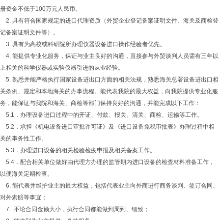
册资金不低于100万元人民币。
2. 具有符合国家规定的进口代理资质（外贸企业登记备案证明文件、海关及商检登
记备案证明文件等）。
3. 具有为高校或科研院所办理仪器设备进口操作经验者优先。
4. 能提供专业化服务，保证与业主良好的沟通，直接参与外贸谈判人员需有三年以
上相关的科学仪器或实验仪器引进的从业经验。
5. 熟悉并能严格执行国家设备进出口方面的相关法规，熟悉海关总署设备进出口相
关条例、规定和本地海关的办事流程。能代表我院的最大权益，向我院提供专业化服
务，能保证与我院和海关、商检等部门保持良好的沟通，并能完成以下工作：
5.1．办理设备进口过程中的开证、付款、报关、清关、商检、运输等工作。
5.2．承担《机电设备进口审批许可证》及《进口设备免税审批表》办理过程中相
关的事务性工作。
5.3．办理进口设备的相关检验检疫申报及相关备案工作。
5.4．配合相关单位做好由代理方办理的监管期内进口设备的检查材料准备工作，
以便海关定期检查。
6. 能代表并维护业主的最大权益，包括代表业主向外商进行商务谈判、签订合同、
对外索赔等事宜；
7. 不论合同金额大小，执行合同都能做到周到、细致；