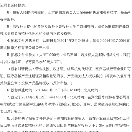
记附表必须提供。
8）投标人须提供可靠的、正常的凯发首页入口home的售后服务和技术、备品和
备件服务。
9）若投标人提供的货物及服务不是投标人生产或拥有的，则必须取得制造商或
技术拥有者向
招标代理
机构提供的正式授权书。
4. 招标文件发售日期：从即日起到2014年2月24日止，每天9:00时到17:00时在
湖北国华招标有限公司公开出售。
5. 招标文件售价为：人民币200元，售后不退；若投标人需邮购招标文件，我们
将以快递邮寄，邮寄费另收50元人民币。
（报名时请提供：营业执照、税务证、组织机构代码证、医疗器械经营企业许可
证、医疗器械产品注册证及相应登记附表、产品相关法人授权委托书等资料的复印件
并加盖公章；投标产品品牌授权书原件审核。）
6. 投标截止时间：2014年3月12日下午14:30时（北京时间）
7. 兹定于2014年3月12日下午14:30时（北京时间）在湖北国华招标有限公司开
标厅(武汉市武昌区中北路66号津津花园b座28楼)公开开标。届时敬请参加投标的代
表出席开标会。
8. 凡是购买了招标文件但决定不参加投标的投标人，请在开标截止日前5个工作
日以书面形式通知招标机构。若该项目因参与投标的投标人不足3家而进行重新招标