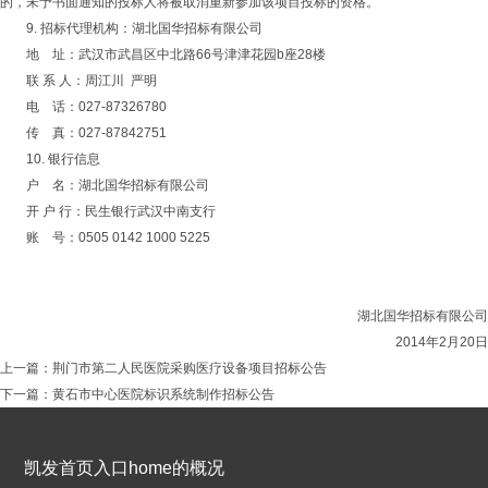
的，未予书面通知的投标人将被取消重新参加该项目投标的资格。
9. 招标代理机构：湖北国华招标有限公司
地 址：武汉市武昌区中北路66号津津花园b座28楼
联 系 人：周江川 严明
电 话：027-87326780
传 真：027-87842751
10. 银行信息
户 名：湖北国华招标有限公司
开 户 行：民生银行武汉中南支行
账 号：0505 0142 1000 5225
湖北国华招标有限公司
2014年2月20日
上一篇：
荆门市第二人民医院采购医疗设备项目招标公告
下一篇：
黄石市中心医院标识系统制作招标公告
凯发首页入口home的概况