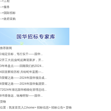
-->工程
-->服务
-->国际招标
-->政府采购
推荐新闻
1
锚定目标，笃行实干——国华...
2
开工大吉|金蛇起舞迎新岁，开...
3
年终盘点——回顾我们的2024...
4
回首辉煌历程 共绘蛇年蓝图—...
5
荣耀之路——2024年国华项目成...
6
荣耀之路——2024年国华集团荣...
7
2024年湖北国华精细化管理总结...
8
书香致远，咏梅明智——国华...
货物
位置：
凯发首页入口home
>
招标信息
>
招标公告
>
货物