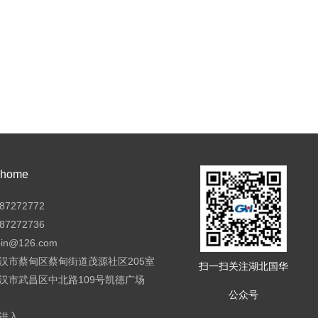
ome
7272772
7272736
pin@126.com
汉市蔡甸区蔡甸街道茂源社区205室
扫一扫关注湖北国华
汉市武昌区中北路109号凯德广场
公众号
进入