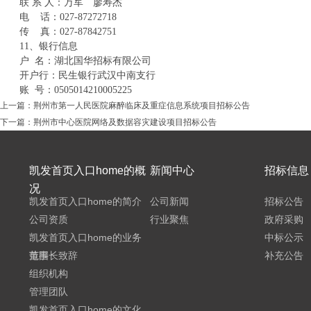
联 系 人：
万军
廖寿杰
电 话：027-87
272718
传 真：027-87842751
11、银行信息
户 名：湖北国华招标有限公司
开户行：民生银行武汉中南支行
账 号：0505014210005225
上一篇：
荆州市第一人民医院麻醉临床及重症信息系统项目招标公告
下一篇：
荆州市中心医院网络及数据容灾建设项目招标公告
凯发首页入口home的概
新闻中心
招标信息
况
凯发首页入口home的简介
公司新闻
招标公告
公司资质
行业聚焦
政府采购
凯发首页入口home的业务
中标公示
范围
董事长致辞
补充公告
组织机构
管理团队
凯发首页入口home的文化