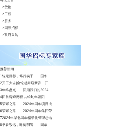
补充公告
-->货物
-->工程
-->服务
-->国际招标
-->政府采购
推荐新闻
1
锚定目标，笃行实干——国华...
2
开工大吉|金蛇起舞迎新岁，开...
3
年终盘点——回顾我们的2024...
4
回首辉煌历程 共绘蛇年蓝图—...
5
荣耀之路——2024年国华项目成...
6
荣耀之路——2024年国华集团荣...
7
2024年湖北国华精细化管理总结...
8
书香致远，咏梅明智——国华...