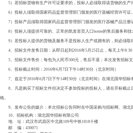
5）若招标货物有生产许可证要求的，投标人必须取得该货物的生产
6）投标人须取得国家药品监督管理部门颁发的医疗器械经营许可证
7）投标产品须取得国家药品监督管理部门颁发的医疗器械产品注册
8）投标人须提供可靠的、正常的凯发首页入口home的售后服务和
9）若投标人提供的货物及服务不是投标人生产或拥有的，则必须取
4、招标文件发售日期：从即日起到
201
6
年
5
月
25
日
止，每天上午8:30
5、招标文件售价：每包为人民币
3
00元，售后不退
；
本次发售招标文
6、投标截止时间：
201
6
年
6
月
7
日下午
14
时
30
分（北京时间）
7、兹定于201
6
年
6
月
7
日下午14时30分
（北京时间）在湖北国华招标
8、凡
是购买了招标文件但决定不参加投标的投标人，请在开标截止
格。
9、发布公告的媒介：本次招标公告同时在中国采购与招标网、湖北
10、招标机构：湖北国华招标有限公司
地 址：武汉市武昌区中北路
109
号
中铁
1818十
楼
邮 编：430071