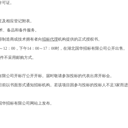
许可证。
。
证及相应登记附表。
技术、备品和备件服务。
得制造商或技术拥有者向
招标代理
机构提供的正式授权书。
～
12：00，下午14：00
～
17：00
时，在湖北国华招标有限公司公开出售。
件不采用邮购方式。
有限公司开标厅公开开标。届时敬请参加投标的代表出席开标会。
日前以书面形式通知招标机构。若该项目因参与投标的投标人不足3家而
国华招标有限公司网站上发布。