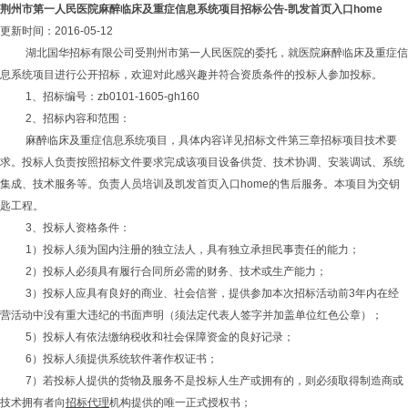
荆州市第一人民医院麻醉临床及重症信息系统项目招标公告-凯发首页入口home
更新时间：2016-05-12
湖北国华招标有限公司受荆州市第一人民医院的委托，就医院麻醉临床及重症信
息系统项目进行公开招标，欢迎对此感兴趣并符合资质条件的投标人参加投标。
1、招标编号：zb0101-1605-gh160
2、招标内容和范围：
麻醉临床及重症信息系统项目，具体内容详见招标文件第三章招标项目技术要
求。投标人负责按照招标文件要求完成该项目设备供货、技术协调、安装调试、系统
集成、技术服务等。负责人员培训及凯发首页入口home的售后服务。本项目为交钥
匙工程。
3、投标人资格条件：
1）投标人须为国内注册的独立法人，具有独立承担民事责任的能力；
2）投标人必须具有履行合同所必需的财务、技术或生产能力；
3）投标人应具有良好的商业、社会信誉，提供参加本次招标活动前3年内在经
营活动中没有重大违纪的书面声明（须法定代表人签字并加盖单位红色公章）；
5）投标人有依法缴纳税收和社会保障资金的良好记录；
6）投标人须提供系统软件著作权证书；
7）若投标人提供的货物及服务不是投标人生产或拥有的，则必须取得制造商或
技术拥有者向
招标代理
机构提供的唯一正式授权书；