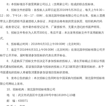
8）本招标项目不接受两家公司以上（含两家公司）组成的联合投标体。
4、招标文件的获取：各投标人从即日起至2016年5月26日止，每天上午8:30～
12：00，下午14：00～17：00时，在湖北国华招标有限公司公开出售。投标人需携
带法人委托授权书及被授权人身份证，并提供合格有效的营业执照、组织机构代码
证、税务登记证、软件著作权登记证书、厂家授权书、无重大违纪的书面声明等。
5、招标文件售价为人民币300元，售后不退；本次发售招标文件不采用邮购方
式。
6、投标截止时间：2016年6月3日上午09:00时（北京时间）
7、兹定于2016年6月3日上午09:00时（北京时间）在湖北国华招标有限公司开
标厅公开开标。届时敬请参加投标的代表出席开标会。
8、凡是购买了招标文件但决定不参加投标的投标人，请在开标截止日前以书面
形式通知招标机构。若该项目因参与投标的投标人不足3家而进行重新招标的，未予
书面通知的投标人将被取消重新参加该项目投标的资格。
9、发布公告的媒介：本次招标公告同时在中国采购与招标网、湖北国华招标有
限公司网站上发布。
10、招标机构：湖北国华招标有限公司
地 址：武汉市武昌区中北路109号中铁1818中心10楼
邮 编：430071