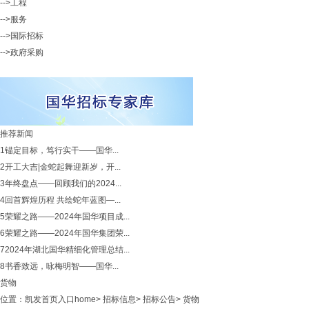
-->工程
-->服务
-->国际招标
-->政府采购
推荐新闻
1
锚定目标，笃行实干——国华...
2
开工大吉|金蛇起舞迎新岁，开...
3
年终盘点——回顾我们的2024...
4
回首辉煌历程 共绘蛇年蓝图—...
5
荣耀之路——2024年国华项目成...
6
荣耀之路——2024年国华集团荣...
7
2024年湖北国华精细化管理总结...
8
书香致远，咏梅明智——国华...
货物
位置：
凯发首页入口home
>
招标信息
>
招标公告
>
货物