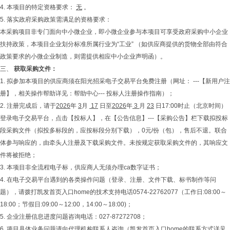
4. 本项目的特定资格要求：
无
。
5. 落实政府采购政策需满足的资格要求：
本采购项目非专门面向中小微企业，即小微企业参与本项目可享受政府采购中小企业
扶持政策，本项目企业划分标准所属行业为“工业” （如供应商提供的货物全部由符合
政策要求的小微企业制造，则需提供相应中小企业声明函）。
三、
获取采购文件
：
1. 拟参加本项目的供应商须在阳光招采电子交易平台免费注册（网址： ---【新用户注
册】，相关操作帮助详见：帮助中心--- 投标人注册操作指南）；
2. 注册完成后，请于
2026
年
3
月
17
日至
2026
年
3
月
23
日17:00时止（北京时间）
登录电子交易平台，点击【投标人】，在【公告信息】---【采购公告】栏下载拟投标
段采购文件（拟投多标段的，应按标段分别下载），0元/份（包），售后不退。联合
体参与响应的，由牵头人注册及下载采购文件。未按规定获取采购文件的，其响应文
件将被拒绝；
3. 本项目非全流程电子标，供应商人无须办理ca数字证书；
4. 在电子交易平台遇到的各类操作问题（登录、注册、文件下载、标书制作等问
题），请拨打凯发首页入口home的技术支持电话0574-22762077（工作日:08:00～
18:00；节假日:09:00～12:00，14:00～18:00)；
5. 企业注册信息进度问题咨询电话：027-87272708；
6. 项目具体业务问题请向代理机构联系人咨询（凯发首页入口home的联系方式详见