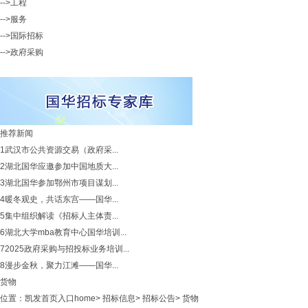
-->工程
-->服务
-->国际招标
-->政府采购
推荐新闻
1
武汉市公共资源交易（政府采...
2
湖北国华应邀参加中国地质大...
3
湖北国华参加鄂州市项目谋划...
4
暖冬观史，共话东宫——国华...
5
集中组织解读《招标人主体责...
6
湖北大学mba教育中心国华培训...
7
2025政府采购与招投标业务培训...
8
漫步金秋，聚力江滩——国华...
货物
位置：
凯发首页入口home
>
招标信息
>
招标公告
>
货物