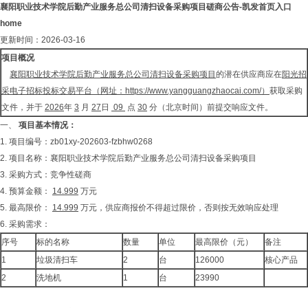
襄阳职业技术学院后勤产业服务总公司清扫设备采购项目磋商公告-凯发首页入口
home
更新时间：2026-03-16
项目概况
襄阳职业技术学院后勤产业服务总公司清扫设备采购项目
的潜在供应商应在
阳光招
采电子招标投标交易平台（网址：
https://www.yangguangzhaocai.com/
）
获取采购
文件，并于
2026
年
3
月
27
日
09
点
30
分（北京时间）前提交响应文件。
一、
项目基本情况：
1. 项目编号：zb01xy-202603-fzbhw0268
2. 项目名称：襄阳职业技术学院后勤产业服务总公司清扫设备采购项目
3. 采购方式：竞争性磋商
4. 预算金额：
14.999
万元
5. 最高限价：
14.999
万元，供应商报价不得超过限价，否则按无效响应处理
6. 采购需求：
序号
标的名称
数量
单位
最高限价（元）
备注
1
垃圾清扫车
2
台
126000
核心产品
2
洗地机
1
台
23990