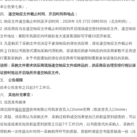
本公告第七条）。
四、
递交响应文件截止时间、开启时间和地点：
1. 响应文件递交截止时间及开启时间：2026年 3月 27日 09时30分（北京时间）。
2. 供应商应当在递交响应文件截止时间前到开启现场递交密封的响应文件。递交响应
文件地址：襄阳市高新区内环路卧龙大道派客国际写字楼10层开标室。
3. 凡是购买了采购文件但决定不参加响应的潜在供应商，请在递交响应文件截止时
间
3
日前以书面形式通知采购代理机构。若该项目因参与响应的供应商家数不足而进
行重新采购的，未予书面通知的潜在供应商将可能被限制重新参加该项目的采购。
说明：采购文件要求供应商现场递交响应文件或样品的，供应商应合理安排行程以保
证按时抵达开启场所并递交响应文件。
五、
公告期限
自本公告发布之日起3个工作日。
六、
其他补充事宜：
1. 信息发布媒体
湖北国华
项目管理
咨询有限公司凯发首页入口home官网（
凯发首页入口home
）
2. 质疑。供应商认为采购文件、采购过程和成交结果使自己的权益受到损害的，可以
在知道或者应知其权益受到损害之日起7个工作日内，以书面形式向采购人、采购代
理机构一次性提出针对同一采购程序环节的质疑。质疑时请提交书面质疑函一份（法