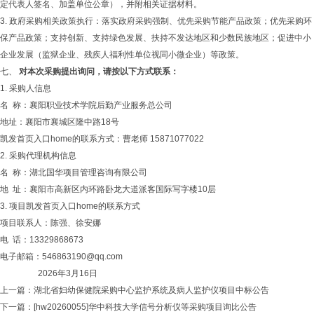
定代表人签名、加盖单位公章），并附相关证据材料。
3. 政府采购相关政策执行：落实政府采购强制、优先采购节能产品政策；优先采购环
保产品政策；支持创新、支持绿色发展、扶持不发达地区和少数民族地区；促进中小
企业发展（监狱企业、残疾人福利性单位视同小微企业）等政策。
七、
对本次采购提出询问，请按以下方式联系：
1. 采购人信息
名 称：襄阳职业技术学院后勤产业服务总公司
地址：襄阳市襄城区隆中路18号
凯发首页入口home的联系方式：曹老师 15871077022
2. 采购代理机构信息
名 称：湖北国华项目管理咨询有限公司
地 址：襄阳市高新区内环路卧龙大道派客国际写字楼10层
3. 项目凯发首页入口home的联系方式
项目联系人：陈强、徐安娜
电 话：13329868673
电子邮箱：
546863190@qq.com
2026年3月16日
上一篇：
湖北省妇幼保健院采购中心监护系统及病人监护仪项目中标公告
下一篇：
[hw20260055]华中科技大学信号分析仪等采购项目询比公告