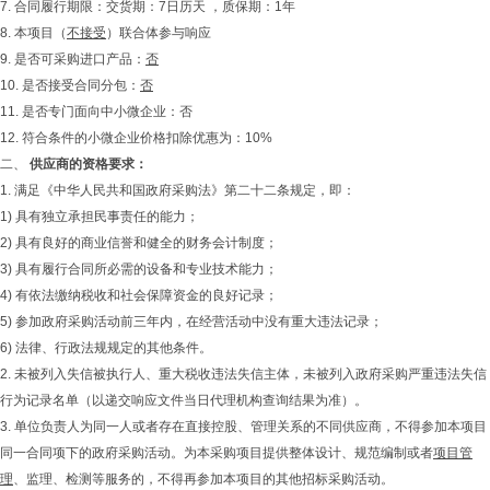
7. 合同履行期限：交货期：7日历天 ，质保期：1年
8. 本项目（
不接受
）联合体参与响应
9. 是否可采购进口产品：
否
10. 是否接受合同分包：
否
11. 是否专门面向中小微企业：否
12. 符合条件的小微企业价格扣除优惠为：10%
二、
供应商的资格要求：
1. 满足《中华人民共和国政府采购法》第二十二条规定，即：
1) 具有独立承担民事责任的能力；
2) 具有良好的商业信誉和健全的财务会计制度；
3) 具有履行合同所必需的设备和专业技术能力；
4) 有依法缴纳税收和社会保障资金的良好记录；
5) 参加政府采购活动前三年内，在经营活动中没有重大违法记录；
6) 法律、行政法规规定的其他条件。
2. 未被列入失信被执行人、重大税收违法失信主体，未被列入政府采购严重违法失信
行为记录名单（以递交响应文件当日代理机构查询结果为准）。
3. 单位负责人为同一人或者存在直接控股、管理关系的不同供应商，不得参加本项目
同一合同项下的政府采购活动。为本采购项目提供整体设计、规范编制或者
项目管
理
、监理、检测等服务的，不得再参加本项目的其他招标采购活动。