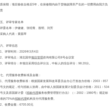
质保期：项目验收合格后5年，在保修期内由于货物故障所产生的一切费用由我方负
责
五、评审专家名单
评委名单：伊健健、张绍青、殷明、刘芳
采购人代表：黄园琴
六、评审信息
1、评审时间：2026年3月4日
2、评审地点：湖北国华
项目管理
咨询有限公司8号会议室
3、评审得分：本项目采用综合评分法，中标人的综合评分：98.20分。
七、代理服务收费标准及金额：
1、代理服务收费标准：根据国家发展和改革委员会办公厅发改办价格﹝2003﹞857
号文的规定，经与招标人协商，由中标人按国家发展计划委员会计价格﹝2011﹞534
号文及原国家计委《
招标代理
服务收费管理暂行办法》（﹝2002﹞1980号）规定标
准的75%向
招标代理
机构支付代理服务费。
2、收费金额：6705.00元