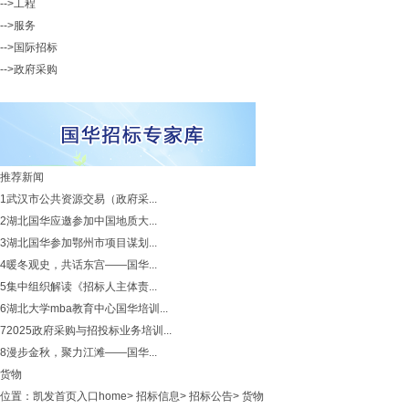
-->工程
-->服务
-->国际招标
-->政府采购
推荐新闻
1
武汉市公共资源交易（政府采...
2
湖北国华应邀参加中国地质大...
3
湖北国华参加鄂州市项目谋划...
4
暖冬观史，共话东宫——国华...
5
集中组织解读《招标人主体责...
6
湖北大学mba教育中心国华培训...
7
2025政府采购与招投标业务培训...
8
漫步金秋，聚力江滩——国华...
货物
位置：
凯发首页入口home
>
招标信息
>
招标公告
>
货物