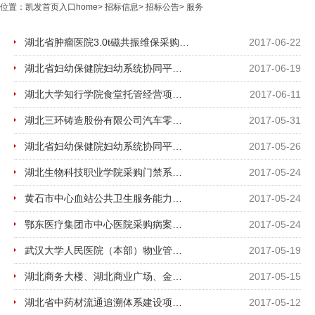
位置：
凯发首页入口home
>
招标信息
>
招标公告
>
服务
湖北省肿瘤医院3.0t磁共振维保采购项目招标公告
2017-06-22
湖北省妇幼保健院妇幼系统协同平台一期建设项目中标公示
2017-06-19
湖北大学知行学院食堂托管经营项目招标公告
2017-06-11
湖北三环铸造股份有限公司汽车零部件数字化铸造车间设计项目招标公告
2017-05-31
湖北省妇幼保健院妇幼系统协同平台一期建设项目招标公告
2017-05-26
湖北生物科技职业学院采购门禁系统及安装项目竞争性谈判
2017-05-24
黄石市中心血站公共卫生服务能力提升工程项目咨询服务询价公告
2017-05-24
鄂东医疗集团市中心医院采购病案数字化系统（第2期）项目竞争性谈判公告
2017-05-24
武汉大学人民医院（本部）物业管理采购项目招标公告
2017-05-19
湖北商务大楼、湖北商业广场、金茂大楼消防报警系统维修保养、安防系统年检项目竞争性磋...
2017-05-15
湖北省中药材流通追溯体系建设项目考核验收第三方技术测评服务项目竞争性磋商邀请函
2017-05-12