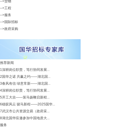
-->货物
-->工程
-->服务
-->国际招标
-->政府采购
推荐新闻
1
深耕岗位职责，笃行协同发展...
2
国华之诺 共赢之约——湖北国...
3
春风有信 绿意常新——湖北国...
4
深耕岗位职责，笃行协同发展...
5
开工大吉——策马扬鞭启新程...
6
稳驭风云 骏马新程——2025国华...
7
武汉市公共资源交易（政府采...
8
湖北国华应邀参加中国地质大...
服务