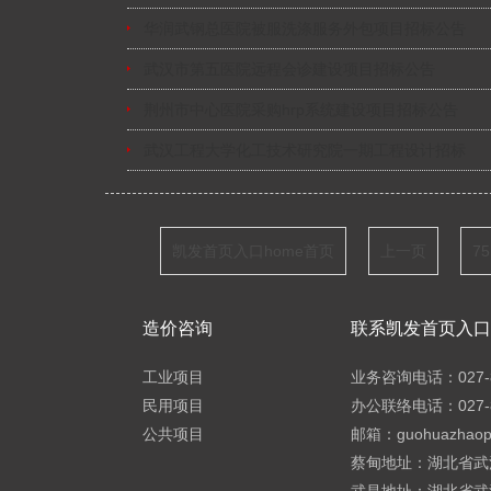
华润武钢总医院被服洗涤服务外包项目招标公告
武汉市第五医院远程会诊建设项目招标公告
荆州市中心医院采购hrp系统建设项目招标公告
武汉工程大学化工技术研究院一期工程设计招标
凯发首页入口home首页
上一页
75
造价咨询
联系凯发首页入口h
工业项目
业务咨询电话：027-8
民用项目
办公联络电话：027-8
公共项目
邮箱：
guohuazhao
蔡甸地址：湖北省武