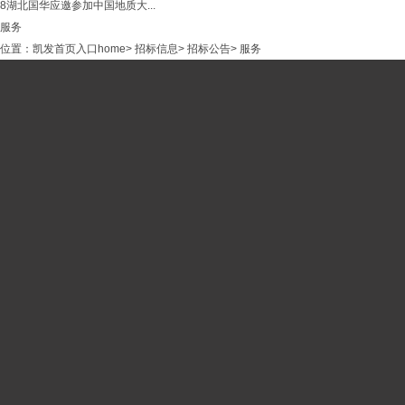
8
湖北国华应邀参加中国地质大...
服务
位置：
凯发首页入口home
>
招标信息
>
招标公告
>
服务