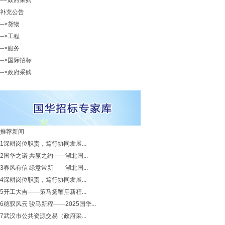
-->政府采购
补充公告
-->货物
-->工程
-->服务
-->国际招标
-->政府采购
推荐新闻
1
深耕岗位职责，笃行协同发展...
2
国华之诺 共赢之约——湖北国...
3
春风有信 绿意常新——湖北国...
4
深耕岗位职责，笃行协同发展...
5
开工大吉——策马扬鞭启新程...
6
稳驭风云 骏马新程——2025国华...
7
武汉市公共资源交易（政府采...