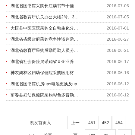
湖北省图书馆采购长江读书节十佳评选外包服务项目
2016-07-06
湖北省教育厅机关办公大楼2号、3号电梯维修项目谈判邀请函
2016-07-05
大悟县中医医院采购全自动生化分析仪 招标公告
2016-07-01
湖北省省级政府采购竞争性谈判需求公示及征集供应商名单公告 （湖北省艺术研究所采购《艺...
2016-06-27
湖北省教育厅采购后勤司勤人员劳务派遣服务项目谈判邀请函
2016-06-21
湖北省社会保险局采购省直企业养老保险离退休人员资格认证专项建设服务项目监理
2016-06-17
神农架林区妇幼保健院采购医用材料招标公告
2016-06-16
湖北省图书馆机房ups电池更换及ups控制器维保服务项目
2016-06-12
蕲春县妇幼保健院采购彩色多普勒超声波诊断仪招标公告
2016-06-12
凯发首页入
上一
451
452
454