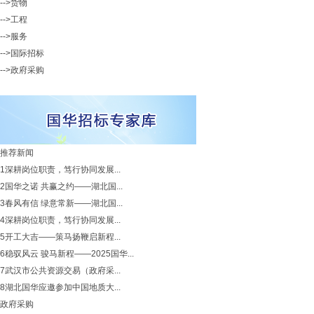
-->货物
-->工程
-->服务
-->国际招标
-->政府采购
推荐新闻
1
深耕岗位职责，笃行协同发展...
2
国华之诺 共赢之约——湖北国...
3
春风有信 绿意常新——湖北国...
4
深耕岗位职责，笃行协同发展...
5
开工大吉——策马扬鞭启新程...
6
稳驭风云 骏马新程——2025国华...
7
武汉市公共资源交易（政府采...
8
湖北国华应邀参加中国地质大...
政府采购