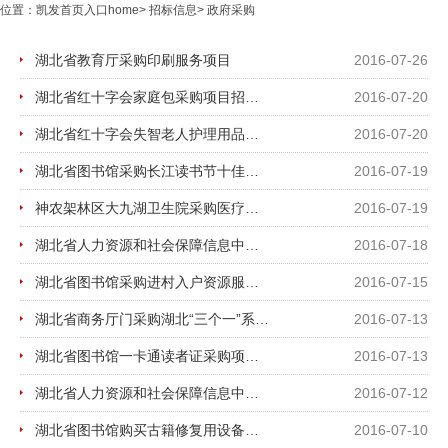
位置：
凯发首页入口home
>
招标信息
>
政府采购
湖北省教育厅采购印刷服务项目
2016-07-26
湖北省红十字会家庭包采购项目招标公告
2016-07-20
湖北省红十字会失智老人护理用品采购及配送项目招标公告
2016-07-20
湖北省图书馆采购长江读书节十佳评选外包服务项目二次磋商
2016-07-19
神农架林区大九湖卫生院采购医疗设备招标公告
2016-07-19
湖北省人力资源和社会保障信息中心省本级社会保险应用系统软件运维服务项目谈判邀请函
2016-07-18
湖北省图书馆采购进村入户资源服务项目谈判邀请函
2016-07-15
湖北省商务厅门采购湖北“三个一”系统水运口岸国检接口开发项目谈判邀请函
2016-07-13
湖北省图书馆一卡通读者证采购项目询价通知书
2016-07-13
湖北省人力资源和社会保障信息中心采购信息网络及桌面云系统运行维护项目谈判邀请函
2016-07-12
湖北省图书馆购买古籍修复用设备项目询价通知书
2016-07-10