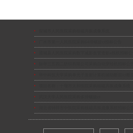
应城市人民医院采购核磁共振成像系统
广水市第一人民医院采购64排螺旋ct招标公告
通城县人民医院采购数字减影血管造影x线机招标公
际华三五四二纺织有限公司采购自动穿经机招标公
华中科技大学采购单光子发射计算机辅助断层/ct断
项目名称：十堰市太和医院采购核磁共振成像系统
武汉大学人民医院采购多排螺旋ct
湖北省钟祥市中医院采购核磁共振成像系统招标公