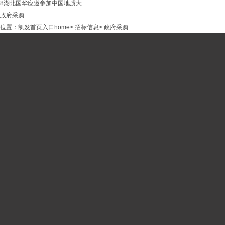
8
湖北国华应邀参加中国地质大...
政府采购
位置：
凯发首页入口home
>
招标信息
>
政府采购