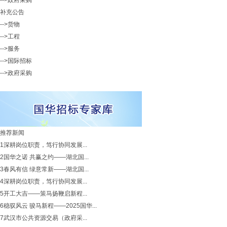
-->政府采购
补充公告
-->货物
-->工程
-->服务
-->国际招标
-->政府采购
推荐新闻
1
深耕岗位职责，笃行协同发展...
2
国华之诺 共赢之约——湖北国...
3
春风有信 绿意常新——湖北国...
4
深耕岗位职责，笃行协同发展...
5
开工大吉——策马扬鞭启新程...
6
稳驭风云 骏马新程——2025国华...
7
武汉市公共资源交易（政府采...