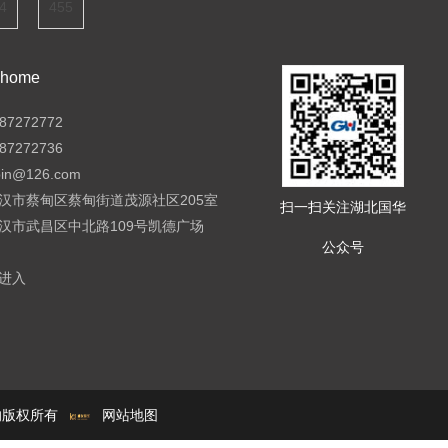
4
455
ome
7272772
7272736
pin@126.com
汉市蔡甸区蔡甸街道茂源社区205室
扫一扫关注湖北国华
汉市武昌区中北路109号凯德广场
公众号
进入
e的版权所有
网站地图