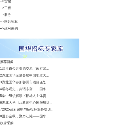
-->货物
-->工程
-->服务
-->国际招标
-->政府采购
推荐新闻
1
武汉市公共资源交易（政府采...
2
湖北国华应邀参加中国地质大...
3
湖北国华参加鄂州市项目谋划...
4
暖冬观史，共话东宫——国华...
5
集中组织解读《招标人主体责...
6
湖北大学mba教育中心国华培训...
7
2025政府采购与招投标业务培训...
8
漫步金秋，聚力江滩——国华...
政府采购