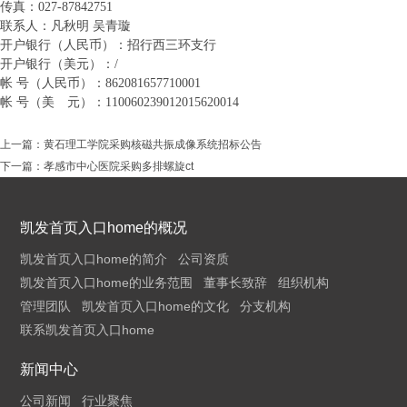
传真：
027-87842751
联系人：凡秋明 吴青璇
开户银行（人民币）：招行西三环支行
开户银行（美元）：
/
帐 号（人民币）：
862081657710001
帐 号（美 元）：
110060239012015620014
上一篇：
黄石理工学院采购核磁共振成像系统招标公告
下一篇：
孝感市中心医院采购多排螺旋ct
凯发首页入口home的概况
凯发首页入口home的简介
公司资质
凯发首页入口home的业务范围
董事长致辞
组织机构
管理团队
凯发首页入口home的文化
分支机构
联系凯发首页入口home
新闻中心
公司新闻
行业聚焦