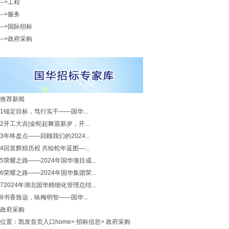
-->工程
-->服务
-->国际招标
-->政府采购
推荐新闻
1
锚定目标，笃行实干——国华...
2
开工大吉|金蛇起舞迎新岁，开...
3
年终盘点——回顾我们的2024...
4
回首辉煌历程 共绘蛇年蓝图—...
5
荣耀之路——2024年国华项目成...
6
荣耀之路——2024年国华集团荣...
7
2024年湖北国华精细化管理总结...
8
书香致远，咏梅明智——国华...
政府采购
位置：
凯发首页入口home
>
招标信息
>
政府采购