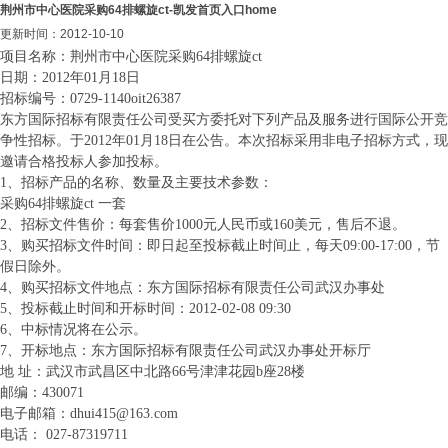
荆州市中心医院采购64排螺旋ct-凯发首页入口home
更新时间：2012-10-10
项目名称：荆州市中心医院采购
64
排螺旋
ct
日期：
2012
年
01
月
18
日
招标编号：
0729-1140oit26387
东方国际招标有限责任公司受买方委托对下列产品及服务进行国际公开竞
争性招标。于
2012
年
01
月
18
日
在公告。本次招标采用非电子招标方式，现
邀请合格投标人参加投标。
1
、招标产品的名称、数量及主要技术参数：
采购
64
排螺旋
ct
一套
2
、招标文件售价：每套售价
1000
元人民币或
160
美元，售后不退。
3
、购买招标文件时间：即日起至投标截止时间止，每天
09:00-17:00
，节
假日除外。
4
、购买招标文件地点：东方国际招标有限责任公司武汉办事处
5
、投标截止时间和开标时间：
2012-02-08 09:30
6
、中标情况将在公示。
7
、开标地点：东方国际招标有限责任公司武汉办事处开标厅
地 址：武汉市武昌区中北路
66
号津津花园
b
座
28
楼
邮编：
430071
电子邮箱：
dhui415@163.com
电话：
027-87319711