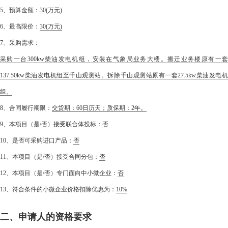
5、预算金额：
30
(万元)
6、最高限价：
30
(万元)
7、采购需求：
采购一台300kw柴油发电机组，安装在气象局业务大楼。搬迁业务楼原有一套
137.50kw柴油发电机组至千山观测站。拆除千山观测站原有一套27.5kw柴油发电机
组。
8、合同履行期限：
交货期：60日历天；质保期：2年。
9、本项目（是/否）接受联合体投标：
否
10、是否可采购进口产品：
否
11、本项目（是/否）接受合同分包：
否
12、本项目（是/否）专门面向中小微企业：
否
13、符合条件的小微企业价格扣除优惠为：
10%
二、申请人的资格要求