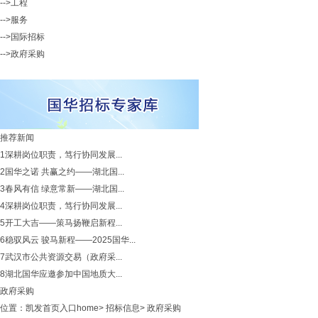
-->工程
-->服务
-->国际招标
-->政府采购
推荐新闻
1
深耕岗位职责，笃行协同发展...
2
国华之诺 共赢之约——湖北国...
3
春风有信 绿意常新——湖北国...
4
深耕岗位职责，笃行协同发展...
5
开工大吉——策马扬鞭启新程...
6
稳驭风云 骏马新程——2025国华...
7
武汉市公共资源交易（政府采...
8
湖北国华应邀参加中国地质大...
政府采购
位置：
凯发首页入口home
>
招标信息
>
政府采购