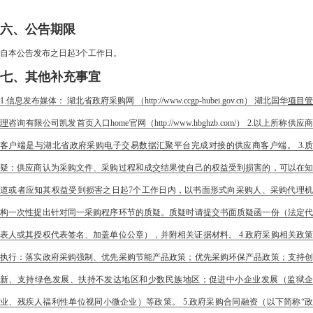
六、公告期限
自本公告发布之日起3个工作日。
七、其他补充事宜
1.信息发布媒体： 湖北省政府采购网 （http://www.ccgp-hubei.gov.cn） 湖北国华
项目管
理
咨询有限公司凯发首页入口home官网（http://www.hbghzb.com/） 2.以上所称供应
客户端是与湖北省政府采购电子交易数据汇聚平台完成对接的供应商客户端。 3.质
疑：供应商认为采购文件、采购过程和成交结果使自己的权益受到损害的，可以在知
道或者应知其权益受到损害之日起7个工作日内，以书面形式向采购人、采购代理机
构一次性提出针对同一采购程序环节的质疑。质疑时请提交书面质疑函一份（法定代
表人或其授权代表签名、加盖单位公章），并附相关证据材料。 4.政府采购相关政策
执行：落实政府采购强制、优先采购节能产品政策；优先采购环保产品政策；支持创
新、支持绿色发展、扶持不发达地区和少数民族地区；促进中小企业发展（监狱企
业、残疾人福利性单位视同小微企业）等政策。 5.政府采购合同融资（以下简称“政