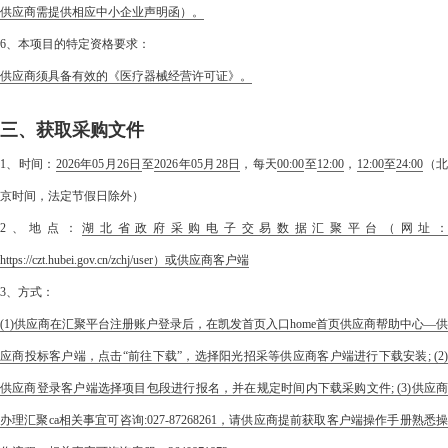
供应商需提供相应中小企业声明函）。
6、本项目的特定资格要求：
供应商须具备有效的《医疗器械经营许可证》。
三、获取采购文件
1、时间：
2026年05月26日
至
2026年05月28日
，每天
00:00
至
12:00
，
12:00
至
24:00
（
京时间，法定节假日除外）
2、地点：
湖北省政府采购电子交易数据汇聚平台（网址
https://czt.hubei.gov.cn/zchj/user）或供应商客户端
3、方式：
(1)供应商在汇聚平台注册账户登录后，在凯发首页入口home首页供应商帮助中心—供
应商投标客户端，点击“前往下载”，选择阳光招采等供应商客户端进行下载安装; (2)
供应商登录客户端选择项目包段进行报名，并在规定时间内下载采购文件; (3)供应商
办理汇聚ca相关事宜可咨询:027-87268261，请供应商提前获取客户端操作手册熟悉操