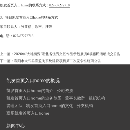
凯发首页入口home的联系方式：
027-87272718
3、项目凯发首页入口home的联系方式
项目联系人：
张亚然、欧吉、汪洋
电 话：
027-87272718
上一篇：
2026年“大地情深”湖北省优秀文艺作品示范展演6场惠民活动成交公告
下一篇：
襄阳市大气垂直监测系统建设项目第二次竞争性磋商公告
凯发首页入口home的概况
凯发首页入口home的简介
公司资质
凯发首页入口home的业务范围
董事长致辞
组织机构
管理团队
凯发首页入口home的文化
分支机构
联系凯发首页入口home
新闻中心