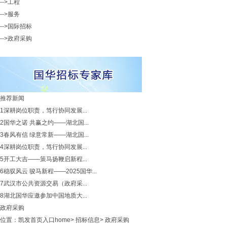
-->工程
-->服务
-->国际招标
-->政府采购
推荐新闻
1
深耕岗位职责，笃行协同发展...
2
国华之诺 共赢之约——湖北国...
3
春风有信 绿意常新——湖北国...
4
深耕岗位职责，笃行协同发展...
5
开工大吉——策马扬鞭启新程...
6
稳驭风云 骏马新程——2025国华...
7
武汉市公共资源交易（政府采...
8
湖北国华应邀参加中国地质大...
政府采购
位置：
凯发首页入口home
>
招标信息
>
政府采购