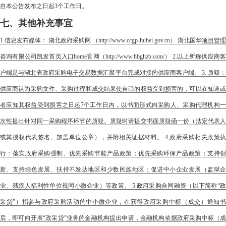
自本公告发布之日起3个工作日。
七、其他补充事宜
1.信息发布媒体： 湖北政府采购网 （http://www.ccgp-hubei.gov.cn） 湖北国华
项目管理
咨询有限公司凯发首页入口home官网（http://www.hbghzb.com/） 2.以上所称供应商客
户端是与湖北省政府采购电子交易数据汇聚平台完成对接的供应商客户端。 3. 质疑：
供应商认为采购文件、采购过程和成交结果使自己的权益受到损害的，可以在知道或
者应知其权益受到损害之日起7个工作日内，以书面形式向采购人、采购代理机构一
次性提出针对同一采购程序环节的质疑。质疑时请提交书面质疑函一份（法定代表人
或其授权代表签名、加盖单位公章），并附相关证据材料。 4.政府采购相关政策执
行：落实政府采购强制、优先采购节能产品政策；优先采购环保产品政策；支持创
新、支持绿色发展、扶持不发达地区和少数民族地区；促进中小企业发展（监狱企
业、残疾人福利性单位视同小微企业）等政策。 5.政府采购合同融资（以下简称“政
采贷”）指参与政府采购活动的中小微企业，在获得政府采购中标（成交）通知书
后，即可向开展“政采贷”业务的金融机构提出申请，金融机构依据政府采购中标（成