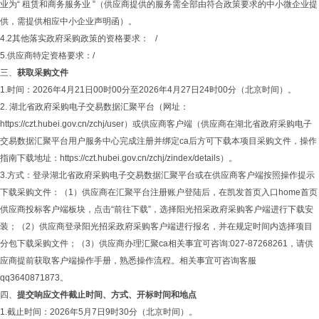
业为“ 租赁和商务服务业 ”（供应商提供的服务需全部由符合政策要求的中小微企业提
供，需提供相应中小企业声明函）。
4.2其他落实政府采购政策的资格要求： /
5.供应商特定资格要求：/
三、
获取采购文件
1.时间：2026年4月21日00时00分至2026年4月27日24时00分（北京时间）。
2. 湖北省政府采购电子交易数据汇聚平台（网址：
https://czt.hubei.gov.cn/zchj/user）或供应商客户端（供应商在湖北省政府采购电子
交易数据汇聚平台用户服务中心完成注册并绑定ca后方可下载本项目采购文件，操作
指南下载地址：https://czt.hubei.gov.cn/zchj/zindex/details）。
3.方式：登录湖北省政府采购电子交易数据汇聚平台或在供应商客户端按照操作提示
下载采购文件：（1）供应商在汇聚平台注册账户登陆后，在凯发首页入口home首页
供应商投标客户端板块，点击“前往下载”，选择阳光招采政府采购客户端进行下载安
装；（2）供应商登录阳光招采政府采购客户端进行报名，并在规定时间内选择项目
分包下载采购文件；（3）供应商办理汇聚ca相关事宜可咨询:027-87268261，请供
应商提前获取客户端操作手册，熟悉操作流程。相关事宜可咨询客服
qq3640871873。
四、
提交响应文件截止时间、方式、开标时间和地点
1.截止时间：2026年5月7日9时30分（北京时间）。