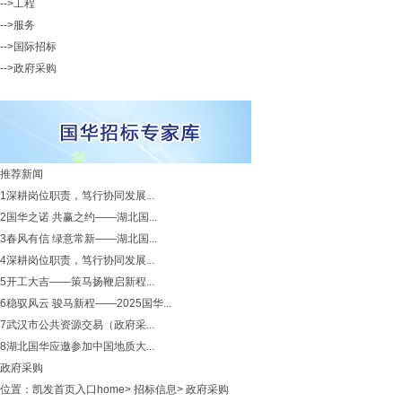
-->工程
-->服务
-->国际招标
-->政府采购
推荐新闻
1
深耕岗位职责，笃行协同发展...
2
国华之诺 共赢之约——湖北国...
3
春风有信 绿意常新——湖北国...
4
深耕岗位职责，笃行协同发展...
5
开工大吉——策马扬鞭启新程...
6
稳驭风云 骏马新程——2025国华...
7
武汉市公共资源交易（政府采...
8
湖北国华应邀参加中国地质大...
政府采购
位置：
凯发首页入口home
>
招标信息
>
政府采购