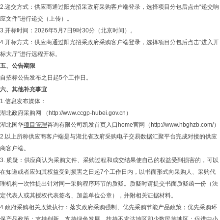
2.递交方式：供应商通过阳光招采政府采购客户端登录，选择项目分包后点击“递交响
应文件”进行递交（上传）。
3.开标时间：2026年5月7日9时30分（北京时间）。
4.开标方式：供应商通过阳光招采政府采购客户端登录，选择项目分包后点击“进入开
标大厅”进行远程开标。
五、公告期限
自招标公告发布之日起5个工作日。
六、其他补充事宜
1.信息发布媒体：
湖北政府采购网 （http://www.ccgp-hubei.gov.cn）
湖北国华
项目管理
咨询有限公司凯发首页入口home官网（http://www.hbghzb.com/）
2.以上所称供应商客户端是与湖北省政府采购电子交易数据汇聚平台完成对接的供应
商客户端。
3. 质疑：供应商认为采购文件、采购过程和成交结果使自己的权益受到损害的，可以
在知道或者应知其权益受到损害之日起7个工作日内，以书面形式向采购人、采购代
理机构一次性提出针对同一采购程序环节的质疑。质疑时请提交书面质疑函一份（法
定代表人或其授权代表签名、加盖单位公章），并附相关证据材料。
4.政府采购相关政策执行：落实政府采购强制、优先采购节能产品政策；优先采购环
保产品政策；支持创新、支持绿色发展、扶持不发达地区和少数民族地区；促进中小