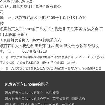
2.采购代理机构信息
名 称：湖北国华项目管理咨询有限公
司
地 址：武汉市武昌区中北路109号中铁1818中心10
楼
凯发首页入口home的联系方式：杨楚君 王丹萍 黄雷 洪文金 王
刚 余轶菲 张锡文
3.项目凯发首页入口home的联系方式
项目联系人：杨楚君 王丹萍 祝磊 黄雷 洪文金 余轶菲 张锡文
电 话： 027-87271918
上一篇：
武汉大学基础学科拔尖学生培养平台设备更新项目（2025）—纤支镜思维及
手术模拟器、宫腔镜手术模拟器、眼外科手术模拟器中标公告
下一篇：
湖北省文学艺术界联合会湖北省文联新媒体平台内容产出竞争性磋商公告
凯发首页入口home的概况
凯发首页入口home的简介
公司资质
凯发首页入口home的业务范围
董事长致辞
组织机构
管理团队
凯发首页入口home的文化
分支机构