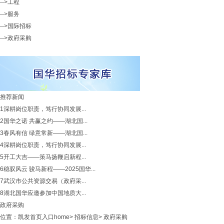
-->工程
-->服务
-->国际招标
-->政府采购
推荐新闻
1
深耕岗位职责，笃行协同发展...
2
国华之诺 共赢之约——湖北国...
3
春风有信 绿意常新——湖北国...
4
深耕岗位职责，笃行协同发展...
5
开工大吉——策马扬鞭启新程...
6
稳驭风云 骏马新程——2025国华...
7
武汉市公共资源交易（政府采...
8
湖北国华应邀参加中国地质大...
政府采购
位置：
凯发首页入口home
>
招标信息
>
政府采购