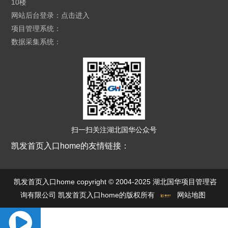
10楼
网站后台登录：
点击进入
项目管理系统：
数据采集系统：
扫一扫关注湖北国华公众号
凯发首页入口home的友情链接：
凯发首页入口home copyright © 2004-2025 湖北国华项目管理咨
询有限公司 凯发首页入口home的版权所有
网站地图