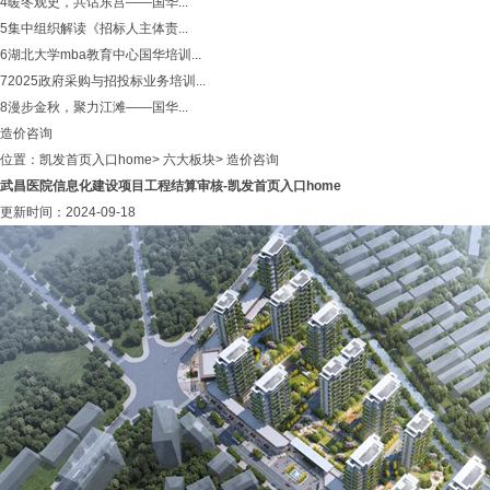
4
暖冬观史，共话东宫——国华...
5
集中组织解读《招标人主体责...
6
湖北大学mba教育中心国华培训...
7
2025政府采购与招投标业务培训...
8
漫步金秋，聚力江滩——国华...
造价咨询
位置：
凯发首页入口home
>
六大板块
>
造价咨询
武昌医院信息化建设项目工程结算审核-凯发首页入口home
更新时间：2024-09-18