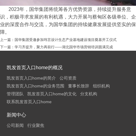
2023年，国华集团将统筹各方优势资源，持续提升服务意
识，积极寻求发展的有利机遇，大力开展与蔡甸区各级单位、企
业的深度合作与交流，为国华集团的持续健康发展提供坚实的保
障。
上一篇：
国华集团受邀参加玮言设计生态产业基地建设项目奠基开工仪式
下一篇：
学习齐提升，聚力再前行——湖北国华市场营销培训圆满完成
凯发首页入口home的概况
凯发首页入口home的简介
公司资质
凯发首页入口home的业务范围
董事长致辞
组织机构
管理团队
凯发首页入口home的文化
分支机构
联系凯发首页入口home
新闻中心
公司新闻
行业聚焦