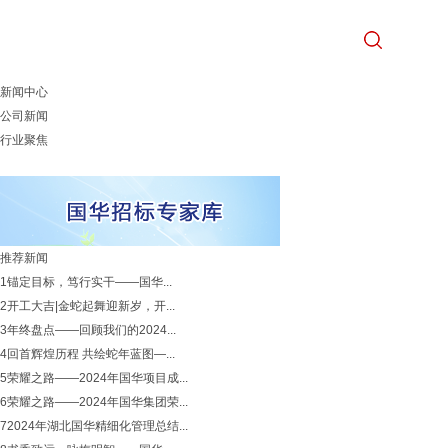
新闻中心
公司新闻
行业聚焦
推荐新闻
1
锚定目标，笃行实干——国华...
2
开工大吉|金蛇起舞迎新岁，开...
3
年终盘点——回顾我们的2024...
4
回首辉煌历程 共绘蛇年蓝图—...
5
荣耀之路——2024年国华项目成...
6
荣耀之路——2024年国华集团荣...
7
2024年湖北国华精细化管理总结...