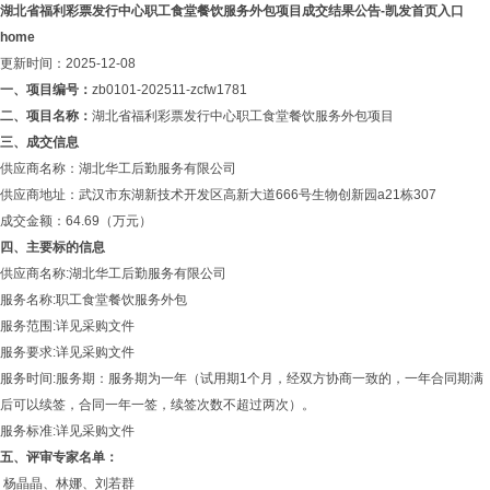
湖北省福利彩票发行中心职工食堂餐饮服务外包项目成交结果公告-凯发首页入口
home
更新时间：2025-12-08
一、项目编号：
zb0101-202511-zcfw1781
二、项目名称：
湖北省福利彩票发行中心职工食堂餐饮服务外包项目
三、成交信息
供应商名称：湖北华工后勤服务有限公司
供应商地址：武汉市东湖新技术开发区高新大道666号生物创新园a21栋307
成交金额：64.69（万元）
四、主要标的信息
供应商名称:湖北华工后勤服务有限公司
服务名称:职工食堂餐饮服务外包
服务范围:详见采购文件
服务要求:详见采购文件
服务时间:服务期：服务期为一年（试用期1个月，经双方协商一致的，一年合同期满
后可以续签，合同一年一签，续签次数不超过两次）。
服务标准:详见采购文件
五、评审专家名单：
杨晶晶、林娜、刘若群