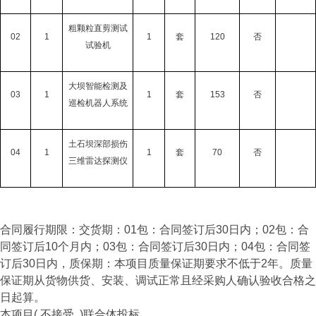
粗颗粒直剪测试
02
1
1
套
120
否
试验机
大坝智能检测及
03
1
1
套
153
否
巡检机器人系统
土石坝深部损伤
04
1
1
套
70
否
三维雷达探测仪
合同履行期限：交货期：01包：合同签订后30日内；02包：合
同签订后10个月内；03包：合同签订后30日内；04包：合同签
订后30日内，质保期：本项目质量保证期要求不低于2年。质量
保证期从货物供货、安装、调试正常且经采购人确认验收合格之
日起算。
本项目( 不接受 )联合体投标。