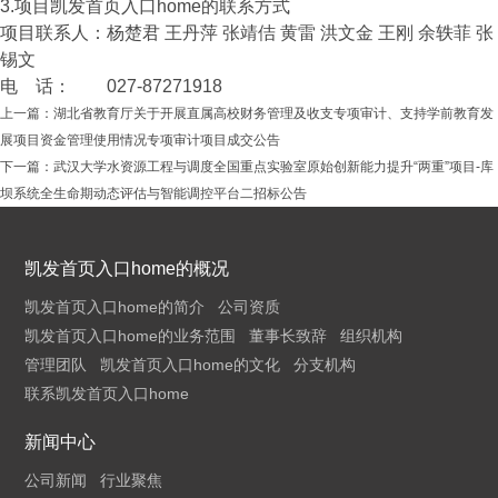
3.项目凯发首页入口home的联系方式
项目联系人：杨楚君 王丹萍 张靖佶 黄雷 洪文金 王刚 余轶菲 张
锡文
电 话： 027-87271918
上一篇：
湖北省教育厅关于开展直属高校财务管理及收支专项审计、支持学前教育发
展项目资金管理使用情况专项审计项目成交公告
下一篇：
武汉大学水资源工程与调度全国重点实验室原始创新能力提升“两重”项目-库
坝系统全生命期动态评估与智能调控平台二招标公告
凯发首页入口home的概况
凯发首页入口home的简介
公司资质
凯发首页入口home的业务范围
董事长致辞
组织机构
管理团队
凯发首页入口home的文化
分支机构
联系凯发首页入口home
新闻中心
公司新闻
行业聚焦