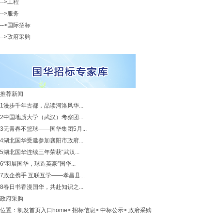
-->工程
-->服务
-->国际招标
-->政府采购
推荐新闻
1
漫步千年古都，品读河洛风华...
2
中国地质大学（武汉）考察团...
3
无青春不篮球——国华集团5月...
4
湖北国华受邀参加襄阳市政府...
5
湖北国华连续三年荣获“武汉...
6
“羽展国华，球造英豪”国华...
7
政企携手 互联互学——孝昌县...
8
春日书香漫国华，共赴知识之...
政府采购
位置：
凯发首页入口home
>
招标信息
>
中标公示
>
政府采购