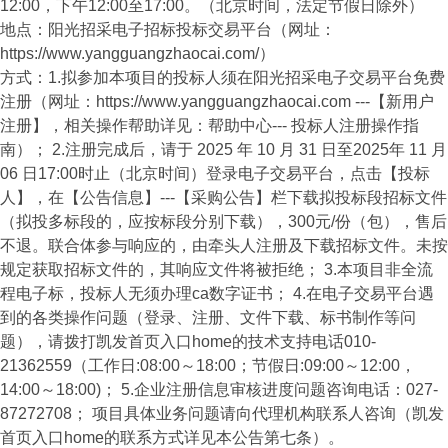
12:00，下午12:00至17:00。（北京时间，法定节假日除外）
地点：阳光招采电子招标投标交易平台（网址：
https://www.yangguangzhaocai.com/）
方式：1.拟参加本项目的投标人须在阳光招采电子交易平台免费
注册（网址：https://www.yangguangzhaocai.com ---【新用户
注册】，相关操作帮助详见：帮助中心--- 投标人注册操作指
南）； 2.注册完成后，请于 2025 年 10 月 31 日至2025年 11 月
06 日17:00时止（北京时间）登录电子交易平台，点击【投标
人】，在【公告信息】---【采购公告】栏下载拟投标段招标文件
（拟投多标段的，应按标段分别下载），300元/份（包），售后
不退。联合体参与响应的，由牵头人注册及下载招标文件。未按
规定获取招标文件的，其响应文件将被拒绝； 3.本项目非全流
程电子标，投标人无须办理ca数字证书； 4.在电子交易平台遇
到的各类操作问题（登录、注册、文件下载、标书制作等问
题），请拨打凯发首页入口home的技术支持电话010-
21362559（工作日:08:00～18:00；节假日:09:00～12:00，
14:00～18:00)； 5.企业注册信息审核进度问题咨询电话：027-
87272708； 项目具体业务问题请向代理机构联系人咨询（凯发
首页入口home的联系方式详见本公告第七条）。