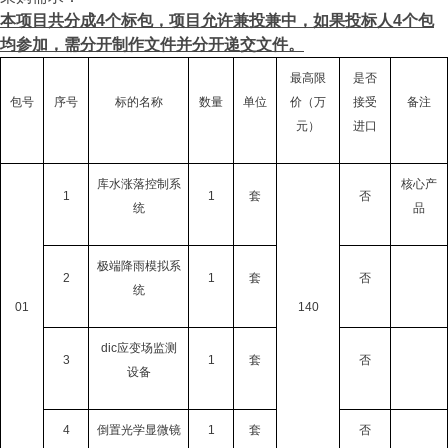
本项目共分成4个标包，项目允许兼投兼中，如果投标人4个包
均参加，需分开制作文件并分开递交文件。
最高限
是否
包号
序号
标的名称
数量
单位
价（万
接受
备注
元）
进口
库水涨落控制系
核心产
1
1
套
否
统
品
极端降雨模拟系
2
1
套
否
统
01
140
dic应变场监测
3
1
套
否
设备
4
倒置光学显微镜
1
套
否