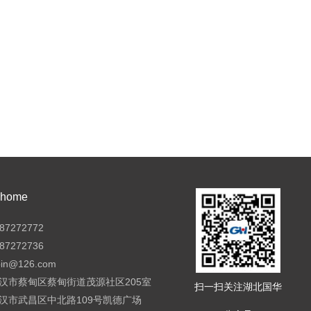
ome
7272772
7272736
pin@126.com
汉市蔡甸区蔡甸街道茂源社区205室
扫一扫关注湖北国华
汉市武昌区中北路109号凯德广场