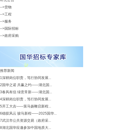
补充公告
-->货物
-->工程
-->服务
-->国际招标
-->政府采购
推荐新闻
1
深耕岗位职责，笃行协同发展...
2
国华之诺 共赢之约——湖北国...
3
春风有信 绿意常新——湖北国...
4
深耕岗位职责，笃行协同发展...
5
开工大吉——策马扬鞭启新程...
6
稳驭风云 骏马新程——2025国华...
7
武汉市公共资源交易（政府采...
8
湖北国华应邀参加中国地质大...