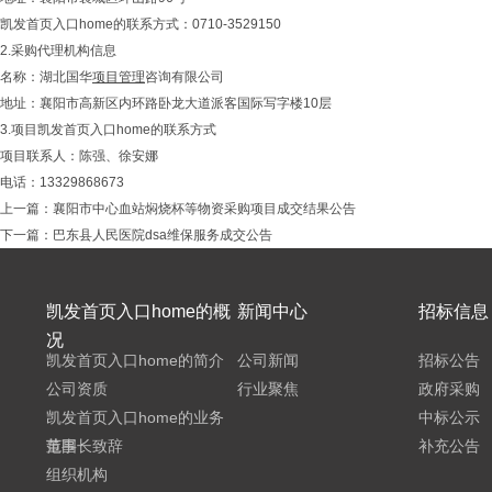
凯发首页入口home的联系方式：0710-3529150
2.采购代理机构信息
名称：湖北国华
项目管理
咨询有限公司
地址：襄阳市高新区内环路卧龙大道派客国际写字楼10层
3.项目凯发首页入口home的联系方式
项目联系人：陈强、徐安娜
电话：13329868673
上一篇：
襄阳市中心血站焖烧杯等物资采购项目成交结果公告
下一篇：
巴东县人民医院dsa维保服务成交公告
凯发首页入口home的概
新闻中心
招标信息
况
凯发首页入口home的简介
公司新闻
招标公告
公司资质
行业聚焦
政府采购
凯发首页入口home的业务
中标公示
范围
董事长致辞
补充公告
组织机构