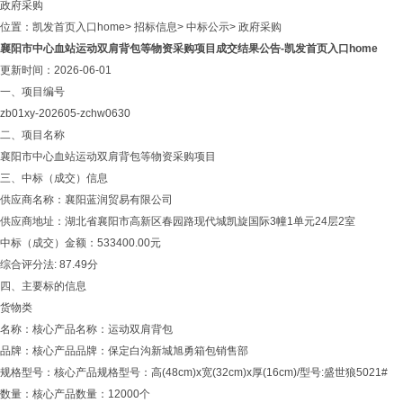
政府采购
位置：
凯发首页入口home
>
招标信息
>
中标公示
>
政府采购
襄阳市中心血站运动双肩背包等物资采购项目成交结果公告-凯发首页入口home
更新时间：2026-06-01
一、项目编号
zb01xy-202605-zchw0630
二、项目名称
襄阳市中心血站运动双肩背包等物资采购项目
三、中标（成交）信息
供应商名称：襄阳蓝润贸易有限公司
供应商地址：湖北省襄阳市高新区春园路现代城凯旋国际3幢1单元24层2室
中标（成交）金额：533400.00元
综合评分法: 87.49分
四、主要标的信息
货物类
名称：核心产品名称：运动双肩背包
品牌：核心产品品牌：保定白沟新城旭勇箱包销售部
规格型号：核心产品规格型号：高(48cm)x宽(32cm)x厚(16cm)/型号:盛世狼5021#
数量：核心产品数量：12000个