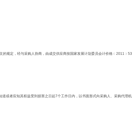
7号文的规定，经与采购人协商，由成交供应商按国家发展计划委员会计价格﹝2011﹞5
知道或者应知其权益受到损害之日起7个工作日内，以书面形式向采购人、采购代理