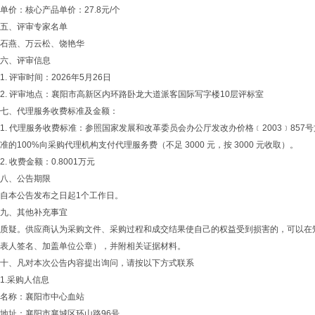
单价：核心产品单价：27.8元/个
五、评审专家名单
石燕、万云松、饶艳华
六、评审信息
1. 评审时间：2026年5月26日
2. 评审地点：襄阳市高新区内环路卧龙大道派客国际写字楼10层评标室
七、代理服务收费标准及金额：
1. 代理服务收费标准：参照国家发展和改革委员会办公厅发改办价格﹝2003﹞85
准的100%向采购代理机构支付代理服务费（不足 3000 元，按 3000 元收取）。
2. 收费金额：0.8001万元
八、公告期限
自本公告发布之日起1个工作日。
九、其他补充事宜
质疑。供应商认为采购文件、采购过程和成交结果使自己的权益受到损害的，可以在
表人签名、加盖单位公章），并附相关证据材料。
十、凡对本次公告内容提出询问，请按以下方式联系
1.采购人信息
名称：襄阳市中心血站
地址：襄阳市襄城区环山路96号