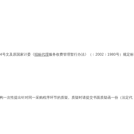
34号文及原国家计委《
招标代理
服务收费管理暂行办法》（﹝2002﹞1980号）规定标
机构一次性提出针对同一采购程序环节的质疑。质疑时请提交书面质疑函一份（法定代