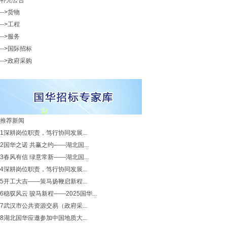
补充公告
-->货物
-->工程
-->服务
-->国际招标
-->政府采购
推荐新闻
1
深耕岗位职责，笃行协同发展...
2
国华之诺 共赢之约——湖北国...
3
春风有信 绿意常新——湖北国...
4
深耕岗位职责，笃行协同发展...
5
开工大吉——策马扬鞭启新程...
6
稳驭风云 骏马新程——2025国华...
7
武汉市公共资源交易（政府采...
8
湖北国华应邀参加中国地质大...