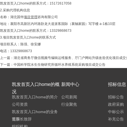
凯发首页入口home的联系方式：15172617058
2.采购代理机构信息
名称：湖北国华
项目管理
咨询有限公司
地址：襄阳市高新区内环路卧龙大道派客国际（襄轴家园）写字楼 a-1栋10层
凯发首页入口home的联系方式：13329868673
3.项目凯发首页入口home的联系方式
项目联系人：陈强、徐安娜
电话：13329868673
上一篇：
湖北省商务厅微信视频号编辑运维服务、厅门户网站升级改造优化项目成交
下一篇：
中国科学院水生生物研究所循环水养殖系统采购项目成交公告
凯发首页入口home的概
新闻中心
招标信息
况
凯发首页入口home的简介
公司新闻
招标公告
公司资质
行业聚焦
政府采购
凯发首页入口home的业务
中标公示
范围
董事长致辞
补充公告
组织机构