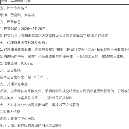
单价：216000元/套
五、评审专家名单
李沛、贾会勤、刘吉福
六、评审信息
1. 评审时间：2026年5月28日
2. 评审地点：襄阳市高新区内环路卧龙大道派客国际写字楼10层评标室
七、代理服务收费标准及金额：
1. 代理服务收费标准：参照有关规定(按照《国家计委关于印发<
招标代理
业务收费管
定的80%向中标（成交）供应商收取代理服务费。不足5000元的，按5000元收取。
2. 收费金额：0.5万元
八、公告期限
自本公告发布之日起1个工作日。
九、其他补充事宜
质疑。供应商认为采购文件、采购过程和成交结果使自己的权益受到损害的，可以在
表人签名、加盖单位公章），并附相关证据材料。
十、凡对本次公告内容提出询问，请按以下方式联系
1.采购人信息
名称：襄阳市中心医院
地址：湖北省襄阳市襄城区荆州街136号