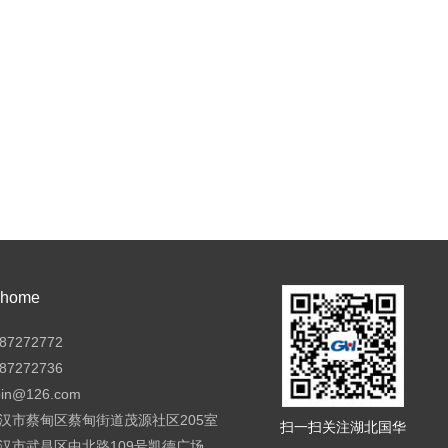
ome
7272772
7272736
pin@126.com
汉市蔡甸区蔡甸街道茂源社区205室
扫一扫关注湖北国华
汉市武昌区中北路109号凯德广场