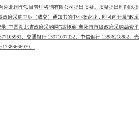
向湖北国华
项目管理
咨询有限公司提出质疑。质疑提出时间以
获得政府采购中标（成交）通知书的中小微企业，即可向开展“政采
录“中国湖北省政府采购网”跳转至“襄阳市市级政府采购融资平
77105961、交通银行 15971097332、中信银行 13886218882、光
7386666979。