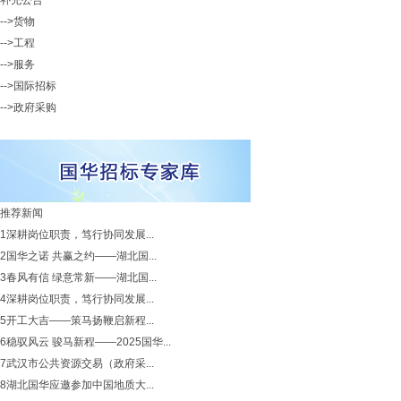
补充公告
-->货物
-->工程
-->服务
-->国际招标
-->政府采购
推荐新闻
1
深耕岗位职责，笃行协同发展...
2
国华之诺 共赢之约——湖北国...
3
春风有信 绿意常新——湖北国...
4
深耕岗位职责，笃行协同发展...
5
开工大吉——策马扬鞭启新程...
6
稳驭风云 骏马新程——2025国华...
7
武汉市公共资源交易（政府采...
8
湖北国华应邀参加中国地质大...