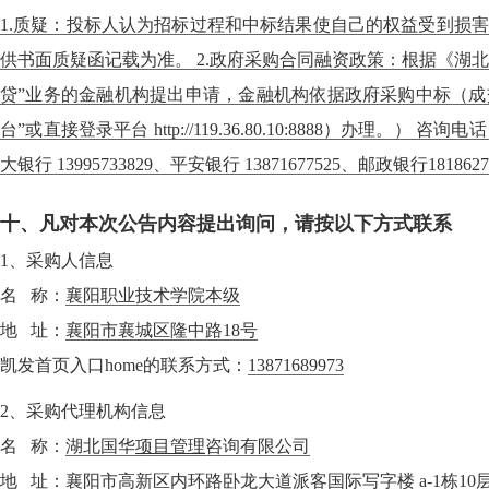
1.质疑：投标人认为招标过程和中标结果使自己的权益受到损
供书面质疑函记载为准。 2.政府采购合同融资政策：根据《湖
贷”业务的金融机构提出申请，金融机构依据政府采购中标（成
台”或直接登录平台 http://119.36.80.10:8888）办理。） 咨询电
大银行 13995733829、平安银行 13871677525、邮政银行1818627
十、凡对本次公告内容提出询问，请按以下方式联系
1、采购人信息
名 称：
襄阳职业技术学院本级
地 址：
襄阳市襄城区隆中路18号
凯发首页入口home的联系方式：
13871689973
2、采购代理机构信息
名 称：
湖北国华
项目管理
咨询有限公司
地 址：
襄阳市高新区内环路卧龙大道派客国际写字楼 a-1栋10