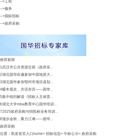
-->工程
-->服务
-->国际招标
-->政府采购
推荐新闻
1
武汉市公共资源交易（政府采...
2
湖北国华应邀参加中国地质大...
3
湖北国华参加鄂州市项目谋划...
4
暖冬观史，共话东宫——国华...
5
集中组织解读《招标人主体责...
6
湖北大学mba教育中心国华培训...
7
2025政府采购与招投标业务培训...
8
漫步金秋，聚力江滩——国华...
政府采购
位置：
凯发首页入口home
>
招标信息
>
中标公示
>
政府采购