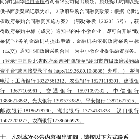
向湖北国华
项目管理
咨询有限公司提出质疑。质疑提出时间以提
供书面质疑函记载为准。 2.政府采购合同融资政策：根据《湖北
省政府采购合同融资实施方案》（鄂财采发〔2020〕5号），获
得政府采购中标（成交）通知书的中小微企业，即可向开展“政
采贷”业务的金融机构提出申请，金融机构依据政府采购中标
（成交）通知书和政府采购合同，为中小微企业提供融资服务。
（登录“中国湖北省政府采购网”跳转至“襄阳市市级政府采购融
资平台”或直接登录平台 http://119.36.80.10:8888）办理。） 咨询
电话：工商银行 18327561312、农业银行 15271118391、建设银
行 13677105961、交通银行 15971097332、中信银行
13886218882、光大银行 13995733829、平安银行 13871677525、
邮政银行18186278790、湖北银行 13774181838、汉口银行
15072209277、农商银行17386666979。
十、凡对本次公告内容提出询问，请按以下方式联系