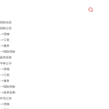
招标信息
招标公告
-->货物
-->工程
-->服务
-->国际招标
政府采购
中标公示
-->货物
-->工程
-->服务
-->国际招标
-->政府采购
补充公告
-->货物