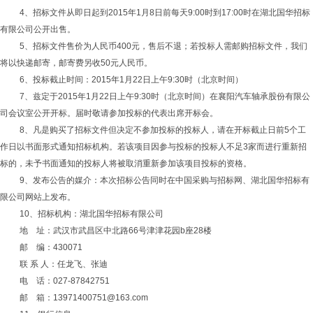
4、招标文件从即日起到2015年1月8日前每天9:00时到17:00时在湖北国华招标
有限公司公开出售。
5、招标文件售价为人民币400元，售后不退；若投标人需邮购招标文件，我们
将以快递邮寄，邮寄费另收50元人民币。
6、投标截止时间：2015年1月22日上午9:30时（北京时间）
7、兹定于2015年1月22日上午9:30时（北京时间）在襄阳汽车轴承股份有限公
司会议室公开开标。届时敬请参加投标的代表出席开标会。
8、凡是购买了招标文件但决定不参加投标的投标人，请在开标截止日前5个工
作日以书面形式通知招标机构。若该项目因参与投标的投标人不足3家而进行重新招
标的，未予书面通知的投标人将被取消重新参加该项目投标的资格。
9、发布公告的媒介：本次招标公告同时在中国采购与招标网、湖北国华招标有
限公司网站上发布。
10、招标机构：湖北国华招标有限公司
地 址：武汉市武昌区中北路66号津津花园b座28楼
邮 编：430071
联 系 人：任龙飞、张迪
电 话：027-87842751
邮 箱：
13971400751@163.com