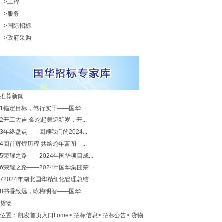
-->工程
-->服务
-->国际招标
-->政府采购
推荐新闻
1
锚定目标，笃行实干——国华...
2
开工大吉|金蛇起舞迎新岁，开...
3
年终盘点——回顾我们的2024...
4
回首辉煌历程 共绘蛇年蓝图—...
5
荣耀之路——2024年国华项目成...
6
荣耀之路——2024年国华集团荣...
7
2024年湖北国华精细化管理总结...
8
书香致远，咏梅明智——国华...
货物
位置：
凯发首页入口home
>
招标信息
>
招标公告
>
货物