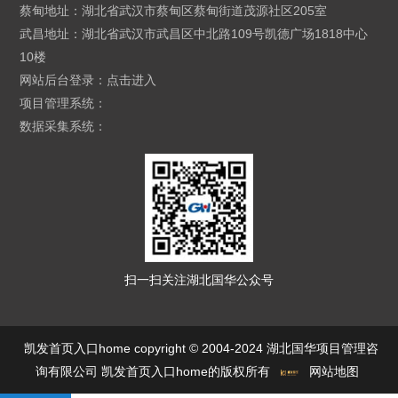
蔡甸地址：湖北省武汉市蔡甸区蔡甸街道茂源社区205室
武昌地址：湖北省武汉市武昌区中北路109号凯德广场1818中心
10楼
网站后台登录：
点击进入
项目管理系统：
数据采集系统：
扫一扫关注湖北国华公众号
凯发首页入口home copyright © 2004-2024 湖北国华项目管理咨
询有限公司 凯发首页入口home的版权所有
网站地图