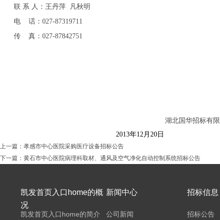
联 系 人：王丹萍 凡秋明
电 话：027-
8
7319711
传 真：027-
8
7842751
湖北国华招标有限
201
3
年
12
月
20
日
上一篇：
孝感市中心医院采购医疗设备招标公告
下一篇：
黄石市中心医院病理科取材、通风及空气净化自动控制系统招标公告
凯发首页入口home的概
新闻中心
招标信息
况
凯发首页入口home的简介
公司新闻
招标公告