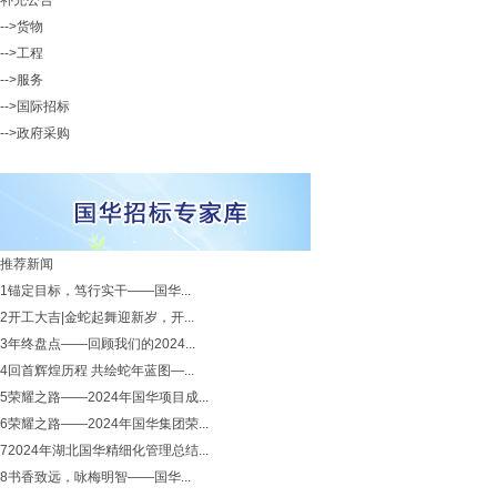
补充公告
-->货物
-->工程
-->服务
-->国际招标
-->政府采购
推荐新闻
1
锚定目标，笃行实干——国华...
2
开工大吉|金蛇起舞迎新岁，开...
3
年终盘点——回顾我们的2024...
4
回首辉煌历程 共绘蛇年蓝图—...
5
荣耀之路——2024年国华项目成...
6
荣耀之路——2024年国华集团荣...
7
2024年湖北国华精细化管理总结...
8
书香致远，咏梅明智——国华...