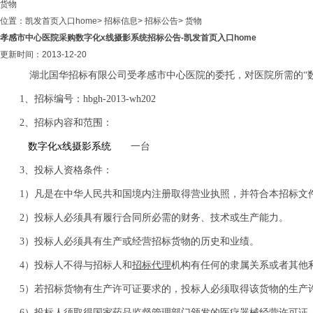
货物
位置：
凯发首页入口home
>
招标信息
>
招标公告
>
货物
孝感市中心医院采购数字化x线摄影系统招标公告-凯发首页入口home
更新时间：2013-12-20
湖北国华招标有限公司受孝感市中心医院的委托，对医院所需的“数
1、招标编号：hbgh-2013-wh202
2、招标内容和范围：
数字化x线摄影系统
一台
3、
投标人资格条件：
1）凡是在中华人民共和国境内注册取得营业执照，并符合本招标文
2）投标人必须具有履行合同所必需的财务、技术或生产能力。
3）投标人必须具有生产或经营招标货物的历史和业绩。
4）投标人不得与招标人和
招标代理
机构有任何的隶属关系或者其他
5）若招标货物有生产许可证要求的，投标人必须取得该货物的生产
6）投标人须取得国家药品监督管理部门颁发的医疗器械经营许可证