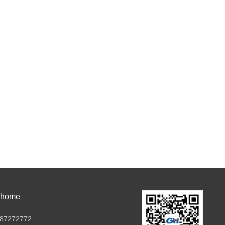
ome
7272772