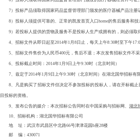
7）投标产品须取得国家药品监督管理部门颁发的医疗器械产品注册
8）投标人须提供可靠的、正常的凯发首页入口home的售后服务和
9）若投标人提供的货物及服务不是投标人生产或拥有的，则必须取
4、招标文件从即日起至201
4
年
1
月
8
日止，每天上午8:30时至下午1
5、招标文件售价为
人民币400元，
售后不退
；
本次发售招标文件不采
6、投标截止时间：201
4
年
1
月
9
日上午9:30时（北京时间）
7、兹定于201
4
年
1
月
9
日上午9:30时（北京时间）在湖北国华招标
8、凡
是购买了招标文件但决定不参加投标的投标人，请在开标截止
目投标的资格。
9、发布公告的媒介：本次招标公告同时在中国采购与招标网、
湖北
10、招标机构：湖北国华招标有限公司
地 址：武汉市武昌区中北路66号津津花园b座28楼
邮 编：430071