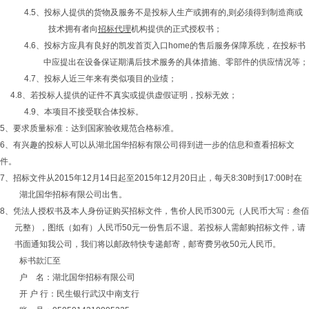
4.5、投标人提供的货物及服务不是投标人生产或拥有的,则必须得到制造商或
技术拥有者向
招标代理
机构提供的正式授权书；
4.6、投标方应具有良好的凯发首页入口home的售后服务保障系统，在投标书
中应提出在设备保证期满后技术服务的具体措施、零部件的供应情况等；
4.7、投标人近三年来有类似项目的业绩；
4.8、若投标人提供的证件不真实或提供虚假证明，投标无效；
4.9、本项目不接受联合体投标。
5、要求质量标准：达到国家验收规范合格标准。
6、有兴趣的投标人可以从湖北国华招标有限公司得到进一步的信息和查看招标文
件。
7、招标文件从2015年12月14日起至2015年12月20日止，每天8:30时到17:00时在
湖北国华招标有限公司出售。
8、凭法人授权书及本人身份证购买招标文件，售价人民币300元（人民币大写：叁佰
元整），图纸（如有）人民币50元一份售后不退。若投标人需邮购招标文件，请
书面通知我公司，我们将以邮政特快专递邮寄，邮寄费另收50元人民币。
标书款汇至
户 名：湖北国华招标有限公司
开 户 行：民生银行武汉中南支行