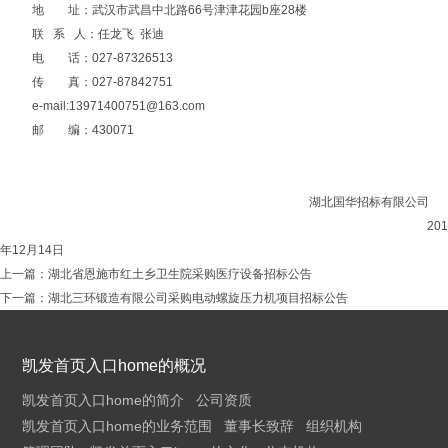
地 址：武汉市武昌中北路66号津津花园b座28楼
联 系 人：任龙飞 张迪
电 话：027-87326513
传 真：027-87842751
e-mail:
13971400751@163.com
邮 编：430071
湖北国华招标有限公司
201
年12月14日
上一篇：
湖北省恩施市红土乡卫生院采购医疗设备招标公告
下一篇：
湖北三环锻造有限公司采购电动螺旋压力机项目招标公告
凯发首页入口home的概况
凯发首页入口home的简介
公司资质
凯发首页入口home的业务范围
董事长致辞
组织机构