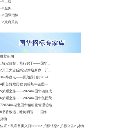
-->工程
-->服务
-->国际招标
-->政府采购
推荐新闻
1
锚定目标，笃行实干——国华...
2
开工大吉|金蛇起舞迎新岁，开...
3
年终盘点——回顾我们的2024...
4
回首辉煌历程 共绘蛇年蓝图—...
5
荣耀之路——2024年国华项目成...
6
荣耀之路——2024年国华集团荣...
7
2024年湖北国华精细化管理总结...
8
书香致远，咏梅明智——国华...
货物
位置：
凯发首页入口home
>
招标信息
>
招标公告
>
货物