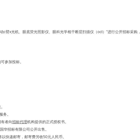
动c臂x光机、眼底荧光照影仪、眼科光学相干断层扫描仪（oct）”进行公开招标采
均可参加投标。
表。
服务。
拥有者向
招标代理
机构提供的正式授权书。
在湖北国华招标有限公司公开出售。
将以快递邮寄，邮寄费另收50元人民币。