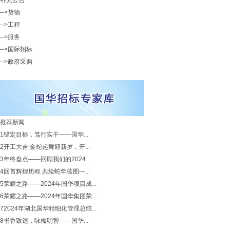
补充公告
-->货物
-->工程
-->服务
-->国际招标
-->政府采购
推荐新闻
1
锚定目标，笃行实干——国华...
2
开工大吉|金蛇起舞迎新岁，开...
3
年终盘点——回顾我们的2024...
4
回首辉煌历程 共绘蛇年蓝图—...
5
荣耀之路——2024年国华项目成...
6
荣耀之路——2024年国华集团荣...
7
2024年湖北国华精细化管理总结...
8
书香致远，咏梅明智——国华...