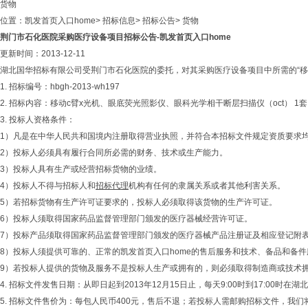
货物
位置：
凯发首页入口home
>
招标信息
>
招标公告
>
货物
荆门市石化医院采购医疗设备项目招标公告-凯发首页入口home
更新时间：2013-12-11
湖北国华招标有限公司受荆门市石化医院的委托，对其采购医疗设备项目中所需的“移
1. 招标编号：hbgh-2013-wh197
2. 招标内容：移动c臂x光机、眼底荧光照影仪、眼科光学相干断层扫描仪（oct） 1套
3. 投标人资格条件：
1）凡是在中华人民共和国境内注册取得营业执照，并符合本招标文件规定资质要求
2）投标人必须具有履行合同所必需的财务、技术或生产能力。
3）投标人具有生产或经营招标货物的业绩。
4）投标人不得与招标人和
招标代理
机构有任何的隶属关系或者其他利害关系。
5）若招标货物有生产许可证要求的，投标人必须取得该货物的生产许可证。
6）投标人须取得国家药品监督管理部门颁发的医疗器械经营许可证。
7）投标产品须取得国家药品监督管理部门颁发的医疗器械产品注册证及相应登记附
8）投标人须提供可靠的、正常的凯发首页入口home的售后服务和技术、备品和备件
9）若投标人提供的货物及服务不是投标人生产或拥有的，则必须取得制造商或技术
4. 招标文件发售日期：从即日起到2013年12月15日止，每天9:00时到17:00时
5. 招标文件售价为：每包人民币400元，售后不退；若投标人需邮购招标文件，我们