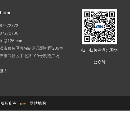
ome
7272772
7272736
pin@126.com
汉市蔡甸区蔡甸街道茂源社区205室
扫一扫关注湖北国华
汉市武昌区中北路109号凯德广场
公众号
进入
e的版权所有
网站地图