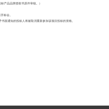
投标产品品牌授权书原件审核。）
席开标会。
未予书面通知的投标人将被取消重新参加该项目投标的资格。