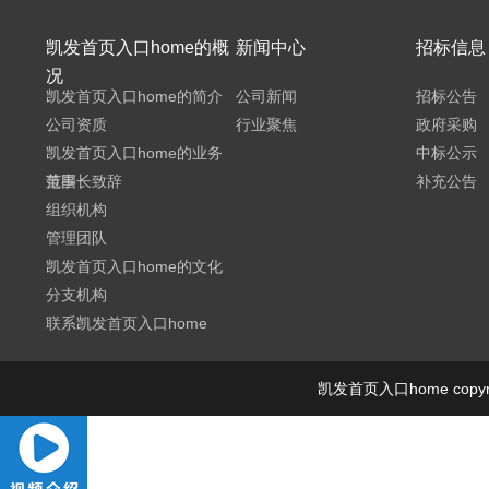
凯发首页入口home的概
新闻中心
招标信息
况
凯发首页入口home的简介
公司新闻
招标公告
公司资质
行业聚焦
政府采购
凯发首页入口home的业务
中标公示
范围
董事长致辞
补充公告
组织机构
管理团队
凯发首页入口home的文化
分支机构
联系凯发首页入口home
凯发首页入口home cop