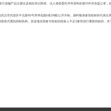
医疗器械产品注册证及相应登记附表、法人授权委托书等资料的复印件并加盖公章；
开标厅(武汉市武昌区中北路66号津津花园b座28楼)公开开标。届时敬请参加投标的代表出
以书面形式通知招标机构。若该项目因参与投标的投标人不足3家而进行重新招标的，