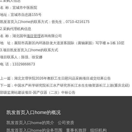
1.采购人信息
名 称：宜城市中医医院
地址：宜城市自忠路155号
凯发首页入口home的联系方式：曾先生，0710-4216175
2.采购代理机构信息
名 称：湖北国华
项目管理
咨询有限公司
地 址：襄阳市高新区内环路卧龙大道派客国际（襄轴家园）写字楼 a-1栋 10层
3.项目凯发首页入口home的联系方式
项目联系人：陈强、徐安娜
电 话：13329868673
上一篇：
湖北文理学院2026年教职工生日慰问品采购项目成交结果公告
下一篇：
中国水产科学研究院长江水产研究所长江水生生物资源长江上游(重庆北碚)
部级监测站建设项目-国产仪器（二次）中标公告
凯发首页入口home的概况
凯发首页入口home的简介
公司资质
凯发首页入口home的业务范围
董事长致辞
组织机构