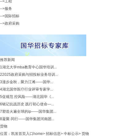
-->工程
-->服务
-->国际招标
-->政府采购
推荐新闻
1
湖北大学mba教育中心国华培训...
2
2025政府采购与招投标业务培训...
3
漫步金秋，聚力江滩——国华...
4
湖北国华医疗行业评审专家学...
5
促规范 控风险——湖北国华《...
6
铭记抗战历史 践行初心使命—...
7
塑造火遍全球的ip——国华集团...
8
凝聚·同行——国华集团河南团...
货物
位置：
凯发首页入口home
>
招标信息
>
中标公示
>
货物