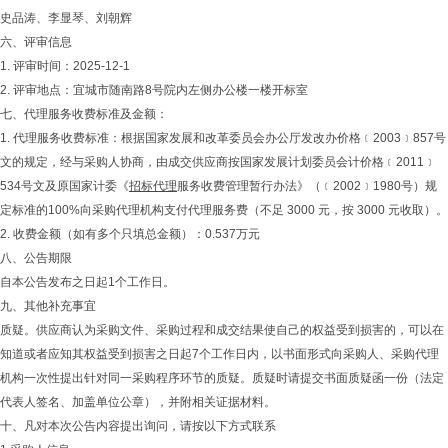
史品涛、李显琴、刘朝辉
六、评审信息
1. 评审时间：2025-12-1
2. 评审地点：宜城市随南路8号院内左侧办公楼一楼开标室
七、代理服务收费标准及金额：
1. 代理服务收费标准：根据国家发展和改革委员会办公厅发改办价格﹝2003﹞857号
文的规定，经与采购人协商，由成交供应商按国家发展计划委员会计价格﹝2011﹞
534号文及原国家计委《
招标代理
服务收费管理暂行办法》（﹝2002﹞1980号）规
定标准的100%向采购代理机构支付代理服务费（不足 3000 元，按 3000 元收取）。
2. 收费金额（如有多个只填总金额）：0.537万元
八、公告期限
自本公告发布之日起1个工作日。
九、其他补充事宜
质疑。供应商认为采购文件、采购过程和成交结果使自己的权益受到损害的，可以在
知道或者应知其权益受到损害之日起7个工作日内，以书面形式向采购人、采购代理
机构一次性提出针对同一采购程序环节的质疑。质疑时请提交书面质疑函一份（法定
代表人签名、加盖单位公章），并附相关证据材料。
十、凡对本次公告内容提出询问，请按以下方式联系