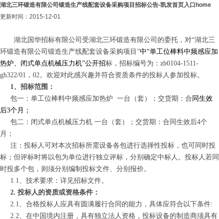
湖北三环锻造有限公司锻造生产线配套设备采购项目招标公告-凯发首页入口home
更新时间：2015-12-01
湖北国华招标有限公司受湖北三环锻造有限公司的委托，对“湖北三
环锻造有限公司锻造生产线配套设备采购项目”
中“单工位棒料中频感应加
热炉、闭式单点机械压力机”公开招
标，
招标编号为：
zb0104-1511-
gh322/01
，
02。
欢迎对此感兴趣并符合资质条件的投标人参加投标。
1
、招标范围：
包一：单工位棒料中频感应加热炉
一台（套）；交货期：合
同生效
后
3
个月；
包二：闭式单点机械压力机 一台（套）；交货期：合同生效后
4
个
月；
注：投标人可对本次招标所需设备各包进行选择性投标，也可同时投
标；但评标时将以包为单位进行独立评标，分别确定中标人。投标人若同
时投多个包，则须分别编制投标文件、分别报价。
1.1
、
技术要求：详见招标文件。
2.
投标人的资质或资格条件：
2.1
、合格投标人应具有圆满履行合同的能力，具体应符合以下条件
:
2.2
、在中国境内注册，具有独立法人资格，投标设备的制造商须具有