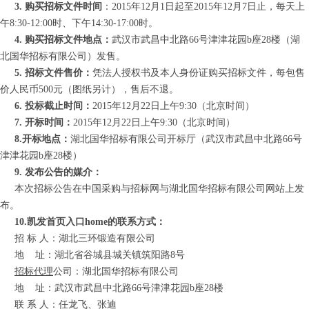
3. 购买招标文件时间
：201
5
年
12
月
1
日起至
2015
年
12
月
7
日
止，每天上
午8:30-12:00时、下午14:30-17:00时。
4. 购买招标文件地点：
武汉市武昌中北路66号津津花园b座28楼（湖
北国华招标有限公司）发售。
5. 招标文件售价：
凭法人授权书及本人身份证购买招标文件，每包售
价人民币
5
00元（图纸另计），售后不退。
6. 投标截止时间：
201
5
年
12
月
22
日上午
9
:
3
0（北京时间）
7. 开标时间：
201
5
年
12
月
22
日上午
9
:
3
0（北京时间）
8.开标地点：
湖北国华招标有限公司开标厅（武汉市武昌中北路66号
津津花园b座28楼）
9. 发布公告的媒介：
本次招标公告在中国采购与招标网与湖北国华招标有限公司网站上发
布。
10.凯发首页入口home的联系方式：
招 标 人：湖北三环锻造有限公司
地
址：湖北省谷城县城关镇筑阳路8号
招标代理
公司：湖北国华招标有限公司
地
址：
武汉市
武昌中北路66号津津花园b座28楼
联 系 人：任龙飞、张迪