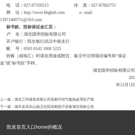
电
话：027-87
326513
传
真：027-87842751
网
址
：
http://www.hbghzb.com
e
–
mail:
13971400751@163.com
标书款、投标保证金汇至：
户
名：湖北国华招标有限公司
开户银行：民生银行武汉中南支行
帐
号：0505 0142 1000 5225
转账（或电汇）时请在用途或附言、备注中注明项目编号和“保证
金”或“标书款”字样。
湖北国华招标有限公司
201
年
12
月
1
日
上一篇：
湖北三环锻造有限公司采购可控气氛热处理生产线
下一篇：
咸丰县高乐山镇卫生院采购医疗设备项目招标公告
凯发首页入口home的概况