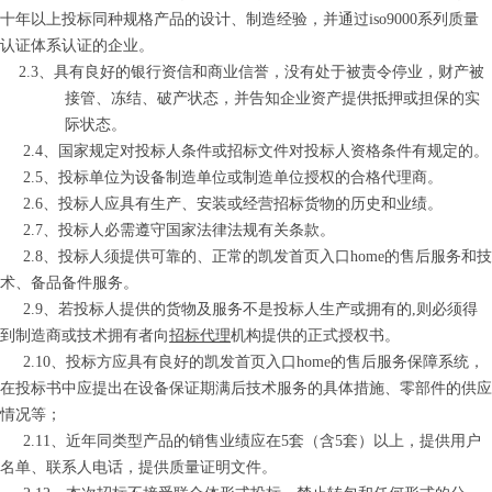
十年以上投标同种规格产品的设计、制造经验，并通过
iso9000
系列质量
认证体系认证的企业。
2.3
、具有良好的银行资信和商业信誉，没有处于被责令停业，财产被
接管、冻结、破产状态，并告知企业资产提供抵押或担保的实
际状态。
2.4
、国家规定对投标人条件或招标文件对投标人资格条件有规定的。
2.5
、投标单位为设备制造单位或制造单位授权的合格代理商。
2.6
、投标人应具有生产、安装或经营招标货物的历史和业绩。
2.7
、投标人必需遵守国家法律法规有关条款。
2.8
、投标人须提供可靠的、正常的凯发首页入口home的售后服务和技
术、备品备件服务。
2.9
、若投标人提供的货物及服务不是投标人生产或拥有的
,
则必须得
到制造商或技术拥有者向
招标代理
机构提供的正式授权书。
2.10
、
投标方应具有良好的凯发首页入口home的售后服务保障系统，
在投标书中应提出在设备保证期满后技术服务的具体措施、零部件的供应
情况等；
2.11
、近年同类型产品的销售业绩应在
5
套（含
5
套）以上，提供用户
名单、联系人电话，提供质量证明文件
。