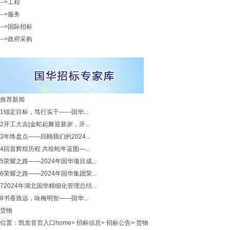
-->工程
-->服务
-->国际招标
-->政府采购
推荐新闻
1
锚定目标，笃行实干——国华...
2
开工大吉|金蛇起舞迎新岁，开...
3
年终盘点——回顾我们的2024...
4
回首辉煌历程 共绘蛇年蓝图—...
5
荣耀之路——2024年国华项目成...
6
荣耀之路——2024年国华集团荣...
7
2024年湖北国华精细化管理总结...
8
书香致远，咏梅明智——国华...
货物
位置：
凯发首页入口home
>
招标信息
>
招标公告
>
货物