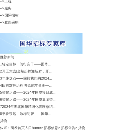
-->工程
-->服务
-->国际招标
-->政府采购
推荐新闻
1
锚定目标，笃行实干——国华...
2
开工大吉|金蛇起舞迎新岁，开...
3
年终盘点——回顾我们的2024...
4
回首辉煌历程 共绘蛇年蓝图—...
5
荣耀之路——2024年国华项目成...
6
荣耀之路——2024年国华集团荣...
7
2024年湖北国华精细化管理总结...
8
书香致远，咏梅明智——国华...
货物
位置：
凯发首页入口home
>
招标信息
>
招标公告
>
货物