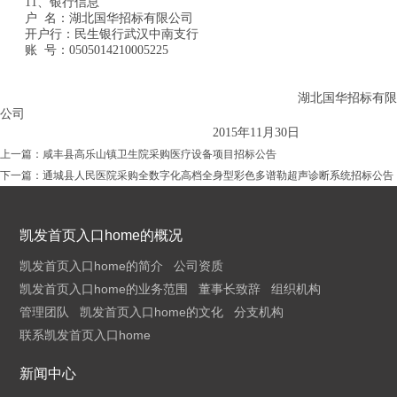
11、银行信息
户 名：湖北国华招标有限公司
开户行：民生银行武汉中南支行
账 号：0505014210005225
湖北国华招标有限
公司
2015年
11
月
30
日
上一篇：
咸丰县高乐山镇卫生院采购医疗设备项目招标公告
下一篇：
通城县人民医院采购全数字化高档全身型彩色多谱勒超声诊断系统招标公告
凯发首页入口home的概况
凯发首页入口home的简介
公司资质
凯发首页入口home的业务范围
董事长致辞
组织机构
管理团队
凯发首页入口home的文化
分支机构
联系凯发首页入口home
新闻中心