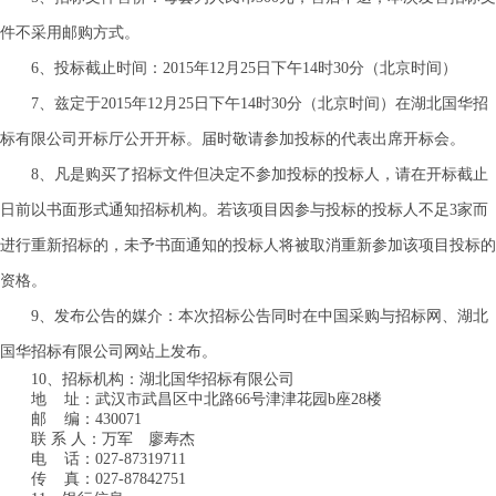
件不采用邮购方式。
6、投标截止时间：2015年
12
月
25
日
下午
14
时
30
分（北京时间）
7、兹定于2015年
12
月
25
日
下午14时30分（北京时间）在
湖北国华招
标有限公司开标厅公开开标
。届时敬请参加投标的代表出席开标会。
8、凡
是购买了招标文件但决定不参加投标的投标人，请在开标截止
日前以书面形式通知招标机构。若该项目因参与投标的投标人不足3家而
进行重新招标的，未予书面通知的投标人将被取消重新参加该项目投标的
资格。
9、发布公告的媒介：本次招标公告同时在中国采购与招标网、湖北
国华招标有限公司网站上发布。
10、招标机构：湖北国华招标有限公司
地 址：武汉市武昌区中北路66号津津花园b座28楼
邮 编：430071
联 系 人：万军 廖寿杰
电 话：027-87319711
传 真：027-87842751