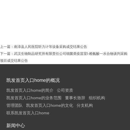
上一篇：
南漳县人民医院听力计等设备采购成交结果公告
下一篇：
武汉生物制品研究所有限责任公司细菌类疫苗室l-赖氨酸一水合物谈判采购
项目成交结果公告
凯发首页入口home的概况
凯发首页入口home的简介
公司资质
凯发首页入口home的业务范围
董事长致辞
组织机构
管理团队
凯发首页入口home的文化
分支机构
联系凯发首页入口home
新闻中心