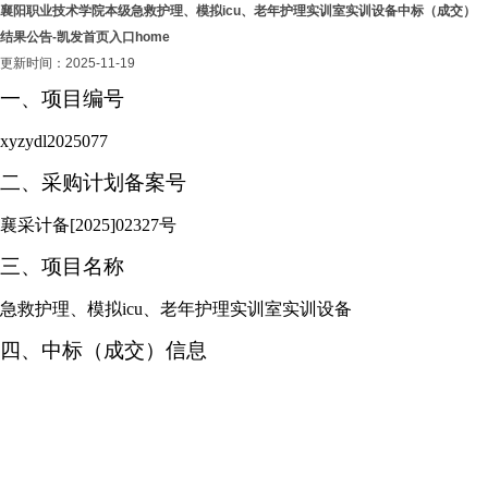
襄阳职业技术学院本级急救护理、模拟icu、老年护理实训室实训设备中标（成交）
结果公告-凯发首页入口home
更新时间：2025-11-19
一、项目编号
xyzydl2025077
二、采购计划备案号
襄采计备[2025]02327号
三、项目名称
急救护理、模拟icu、老年护理实训室实训设备
四、中标（成交）信息