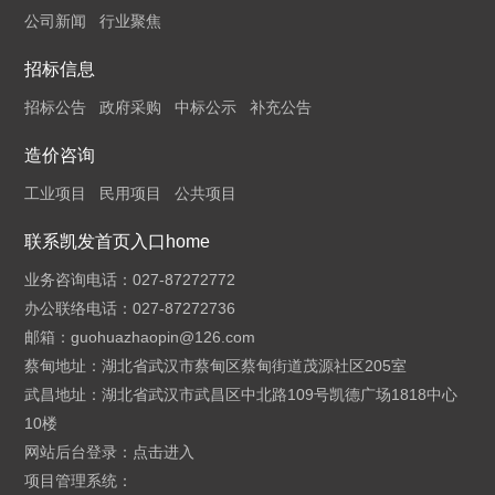
公司新闻
行业聚焦
招标信息
招标公告
政府采购
中标公示
补充公告
造价咨询
工业项目
民用项目
公共项目
联系凯发首页入口home
业务咨询电话：027-87272772
办公联络电话：027-87272736
邮箱：
guohuazhaopin@126.com
蔡甸地址：湖北省武汉市蔡甸区蔡甸街道茂源社区205室
武昌地址：湖北省武汉市武昌区中北路109号凯德广场1818中心
10楼
网站后台登录：
点击进入
项目管理系统：