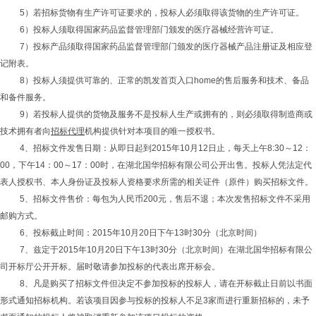
5）若招标货物有生产许可证要求的，投标人必须取得该货物的生产许可证。
6）投标人须取得国家药品监督管理部门颁发的医疗器械经营许可证。
7）投标产品须取得国家药品监督管理部门颁发的医疗器械产品注册证及相应登
记附表。
8）投标人须提供可靠的、正常的凯发首页入口home的售后服务和技术、备品
和备件服务。
9）若投标人提供的货物及服务不是投标人生产或拥有的，则必须取得制造商或
技术拥有者向
招标代理
机构提供针对本项目的唯一授权书。
4、招标文件发售日期：从即日起到2015年10月12日止，每天上午8:30～12：
00
，下午
14
：
00
～17：
00
时，在湖北国华招标有限公司公开出售。投标人凭法定代
表人授权书、本人身份证及投标人资格要求所需的相关证件（原件）购买招标文件。
5、招标文件售价：每包为人民币200元，售后不退；本次发售招标文件不采用
邮购方式。
6、投标截止时间：2015年10月20日下午13时30分（北京时间）
7、兹定于2015年10月20日下午13时30分（北京时间）在湖北国华招标有限公
司开标厅公开开标。届时敬请参加投标的代表出席开标会。
8、凡是购买了招标文件但决定不参加投标的投标人，请在开标截止日前以书面
形式通知招标机构。若该项目因参与投标的投标人不足
3
家而进行重新招标的，未予