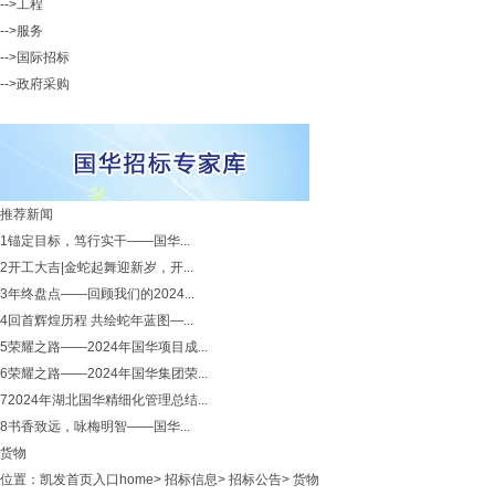
-->工程
-->服务
-->国际招标
-->政府采购
推荐新闻
1
锚定目标，笃行实干——国华...
2
开工大吉|金蛇起舞迎新岁，开...
3
年终盘点——回顾我们的2024...
4
回首辉煌历程 共绘蛇年蓝图—...
5
荣耀之路——2024年国华项目成...
6
荣耀之路——2024年国华集团荣...
7
2024年湖北国华精细化管理总结...
8
书香致远，咏梅明智——国华...
货物
位置：
凯发首页入口home
>
招标信息
>
招标公告
>
货物