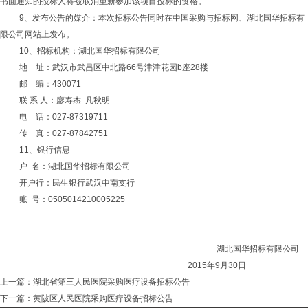
书面通知的投标人将被取消重新参加该项目投标的资格。
9、发布公告的媒介：本次招标公告同时在中国采购与招标网、湖北国华招标有
限公司网站上发布。
10、招标机构：湖北国华招标有限公司
地
址：武汉市武昌区中北路
66
号津津花园
b
座
28
楼
邮
编：
430071
联 系 人：廖寿杰
凡秋明
电
话：
027-87319711
传
真：
027-87842751
11、银行信息
户 名：湖北国华招标有限公司
开户行：民生银行武汉中南支行
账 号：0505014210005225
湖北国华招标有限公司
2015年9月30日
上一篇：
湖北省第三人民医院采购医疗设备招标公告
下一篇：
黄陂区人民医院采购医疗设备招标公告