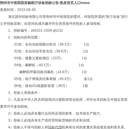
荆州市中医医院采购医疗设备招标公告-凯发首页入口home
更新时间：2015-09-30
湖北国华招标有限公司受荆州市中医医院的委托，对医院所需的“医疗设备”进行
公开招标采购，欢迎对此感兴趣并符合资质条件的投标人参加投标。
1、招标编号：zb0101-1509-gh232
2、招标内容和范围：
01包：全自动血细胞分析仪（58.5万） 1台
02包：全自动化学发光仪（39.8万） 1台
03包：微量元素检测仪（33万） 1台
04包：麻醉机（40.5万） 1台
麻醉机呼吸回路消毒机（14.8万） 1台
05包：电子胃镜及经鼻胃镜（45.9万） 各1台
06包：移动式x线摄影装置（38万） 1套
3、投标人资格条件：
1）凡是在中华人民共和国境内注册取得营业执照，并符合本招标文件规定资质
要求均可参加投标。
2）投标人必须具有履行合同所必需的财务、技术或生产能力。
3）投标人必须具有生产或经营招标货物的历史和业绩。
4）投标人不得与招标人和
招标代理
机构有任何的隶属关系或者其他利害关系。