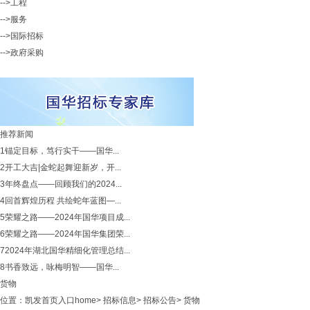
-->工程
-->服务
-->国际招标
-->政府采购
推荐新闻
1
锚定目标，笃行实干——国华...
2
开工大吉|金蛇起舞迎新岁，开...
3
年终盘点——回顾我们的2024...
4
回首辉煌历程 共绘蛇年蓝图—...
5
荣耀之路——2024年国华项目成...
6
荣耀之路——2024年国华集团荣...
7
2024年湖北国华精细化管理总结...
8
书香致远，咏梅明智——国华...
货物
位置：
凯发首页入口home
>
招标信息
>
招标公告
>
货物