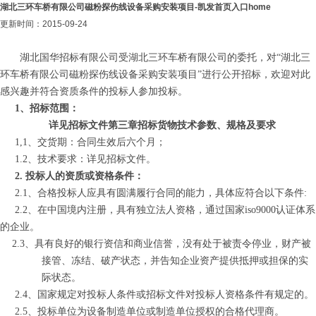
湖北三环车桥有限公司磁粉探伤线设备采购安装项目-凯发首页入口home
更新时间：2015-09-24
湖北国华招标有限公司受湖北三环车桥有限公司的委托，对“湖北三
环车桥有限公司磁粉探伤线设备采购安装项目”进行公开招标，欢迎对此
感兴趣并符合资质条件的投标人参加投标。
1
、招标范围：
详见招标文件第三章招标货物技术参数、规格及要求
1,1
、
交货期：合同生效后六个月；
1.2
、
技术要求：详见招标文件。
2.
投标人的资质或资格条件：
2.1
、合格投标人应具有圆满履行合同的能力，具体应符合以下条件
:
2.2
、在中国境内注册，具有独立法人资格，通过国家
iso9000
认证体系
的企业。
2.3
、具有良好的银行资信和商业信誉，没有处于被责令停业，财产被
接管、冻结、破产状态，并告知企业资产提供抵押或担保的实
际状态。
2.4
、国家规定对投标人条件或招标文件对投标人资格条件有规定的。
2.5
、投标单位为设备制造单位或制造单位授权的合格代理商。