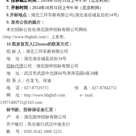
6. 投标截止时间：
2014年10月31日上午9:30（北京时间）
7. 开标时间：
2014年10月31日上午9:30（北京时间）
8.开标地点：
湖北三环车桥有限公司(湖北省谷城县后街34号)
9. 发布公告的媒介：
本次招标公告在湖北国华招标有限公司网站
（http://www.hbghzb.com/）上发布。
10.凯发首页入口home的联系方式：
招 标 人：湖北三环车桥有限公司
地
址：湖北省谷城县后街34号
招标代理
公司：湖北国华招标有限公司
地
址：
武汉市
武昌中北路66号津津花园b座28楼
联 系 人：任龙飞、张迪
电
话：027-87319711
传
真：027-87842751
网
址
：
http://www.hbghzb.com
e
–
mail:
13971400751@163.com
标书款、投标保证金汇至：
户
名：湖北国华招标有限公司
开户银行：民生银行武汉中南支行
帐
号：0505 0142 1000 5225