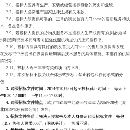
2.6
、投标人应具有生产、安装或经营招标货物的历史和业绩。
2.7
、投标人必需遵守国家法律法规有关条款。
2.8
、投标人须提供可靠的、正常的凯发首页入口home的售后服务和技
术、备品备件服务。
2.9
、若投标人提供的货物及服务不是投标人生产或拥有的
,
则必须得
到制造商或技术拥有者向
招标代理
机构提供的正式授权书。
2.10
、
投标方应具有良好的凯发首页入口home的售后服务保障系统，
在投标书中应提出在设备保证期满后技术服务的具体措施、零部件的供应
情况等；
2.11
、
投标人近三年来有类似项目的业绩。
2.12
、
本次招标不接受联合体形式投标，禁止转包和任何形式的分
包。
3. 购买招标文件时间：
2014年10月5日起至投标截止时间止，每天上
午8:30-12:00时、下午14:30-17:00时。
4. 购买招标文件地点：
武汉市武昌中北路66号津津花园b座28楼（湖
北国华招标有限公司）发售。
5. 招标文件售价：
凭法人授权书及本人身份证购买招标文件，每包
（套）售价人民币800元（图纸另计），售后不退。