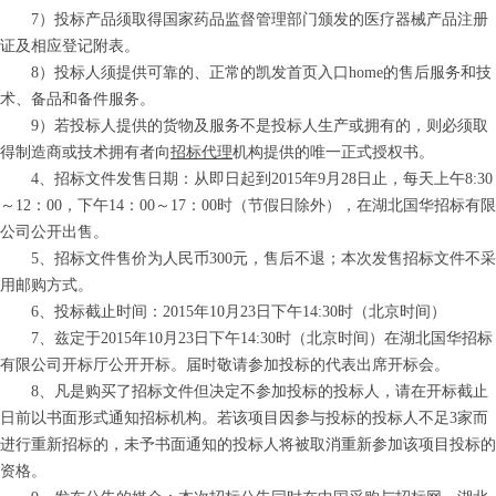
7）投标产品须取得国家药品监督管理部门颁发的医疗器械产品注册
证及相应登记附表。
8）投标人须提供可靠的、正常的凯发首页入口home的售后服务和技
术、备品和备件服务。
9）若投标人提供的货物及服务不是投标人生产或拥有的，则必须取
得制造商或技术拥有者向
招标代理
机构提供的唯一正式授权书。
4、招标文件发售日期：从即日起到201
5
年
9
月
28
日止，每天上午8:30
～
12：00，下午14：00
～
17：00
时（节假日除外），在湖北国华招标有限
公司公开出售。
5、招标文件售价为人民币
3
00元，售后不退
；
本次发售招标文件不采
用邮购方式。
6、投标截止时间：201
5
年
10
月
23
日
下午
14
:30时（北京时间）
7、兹定于201
5
年
10
月
23
日
下午
14
:30时（北京时间）在湖北国华招标
有限公司开标厅公开开标。届时敬请参加投标的代表出席开标会。
8、凡
是购买了招标文件但决定不参加投标的投标人，请在开标截止
日前以书面形式通知招标机构。若该项目因参与投标的投标人不足3家而
进行重新招标的，未予书面通知的投标人将被取消重新参加该项目投标的
资格。