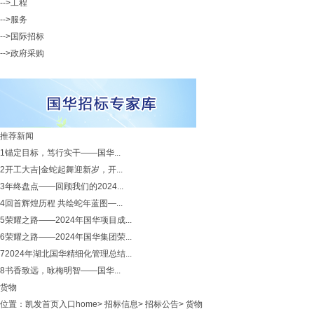
-->工程
-->服务
-->国际招标
-->政府采购
推荐新闻
1
锚定目标，笃行实干——国华...
2
开工大吉|金蛇起舞迎新岁，开...
3
年终盘点——回顾我们的2024...
4
回首辉煌历程 共绘蛇年蓝图—...
5
荣耀之路——2024年国华项目成...
6
荣耀之路——2024年国华集团荣...
7
2024年湖北国华精细化管理总结...
8
书香致远，咏梅明智——国华...
货物
位置：
凯发首页入口home
>
招标信息
>
招标公告
>
货物