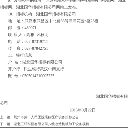
9、发布公告的媒介：本次招标公告同时在中国采购与招标网、
湖北
招标
网、湖北国华招标有限公司网站上发布。
10、招标机构：湖北国华招标有限公司
地 址：武汉市武昌区中北路66号津津花园b座28楼
邮 编：430071
联 系 人：高雅 凡秋明
电 话：027-
8
7319711
传 真：027-
8
7842751
11、银行信息
户 名：湖北国华招标有限公司
开户行：民生银行武汉中南支行
账 号：0505014210005225
湖北国华招标有限
公司
201
5
年
9
月
22
日
上一篇：
荆州市第一人民医院采购医疗设备招标公告
下一篇：
湖北三环车桥有限公司八线改造机械加工设备项目