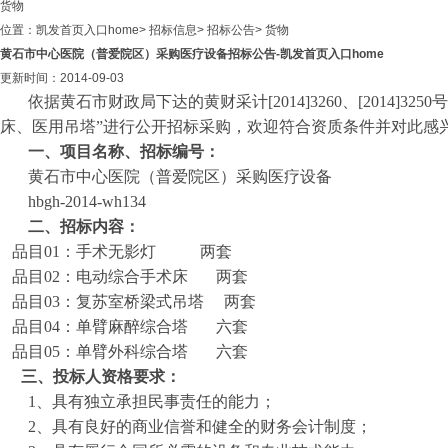
货物
位置：
凯发首页入口home
>
招标信息
>
招标公告
>
货物
黄石市中心医院（普爱院区）采购医疗设备招标公告-凯发首页入口home
更新时间：2014-09-03
依据黄石市财政局下达的黄财采计
[2014]3260
、
[2014]3250
号
床、医用吊塔”进行公开招标采购，欢迎符合资质条件并对此感
一、项目名称、招标编号：
黄石市中心医院（普爱院区）采购医疗设备
hbgh-2014-wh134
二、招标内容：
品目
01
：手术无影灯
两套
品目
02
：电动综合手术床
两套
品目
03
：复苏室桥梁式吊塔
两套
品目
04
：
单臂麻醉综合塔
六套
品目
05
：单臂外科综合塔
六套
三、投标人资格要求：
1
、具有独立承担民事责任的能力；
2
、具有良好的商业信誉和健全的财务会计制度；