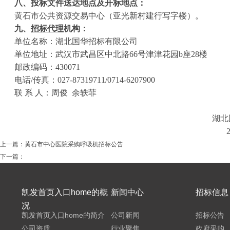
八、投标文件送达地点及开标地点：
黄石市公共资源交易中心（亚光新村建行写字楼）。
九、
招标代理
机构：
单位名称：
湖北国华招标有限公司
单位地址：武汉市武昌区中北路
66
号津津花园
b
座
28
楼
邮政编码：
430071
电话
/
传真：
027-87319711/0714-6207900
联 系 人：周俊
余轶菲
湖北
上一篇：
黄石市中心医院采购呼吸机招标公告
下一篇：
凯发首页入口home的概
新闻中心
招标信息
况
凯发首页入口home的简介
公司新闻
招标公告
公司资质
行业聚焦
政府采购