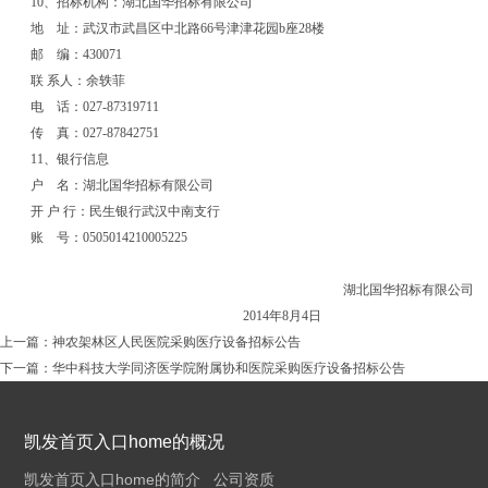
10
、招标机构：湖北国华招标有限公司
地
址：武汉市武昌区中北路
66
号津津花园
b
座
28
楼
邮
编：
430071
联 系人：余轶菲
电
话：
027-87319711
传
真：
027-87842751
11、银行信息
户
名：湖北国华招标有限公司
开 户 行：民生银行武汉中南支行
账
号：0505014210005225
湖北国华招标有限公司
2014年
8
月
4
日
上一篇：
神农架林区人民医院采购医疗设备招标公告
下一篇：
华中科技大学同济医学院附属协和医院采购医疗设备招标公告
凯发首页入口home的概况
凯发首页入口home的简介
公司资质