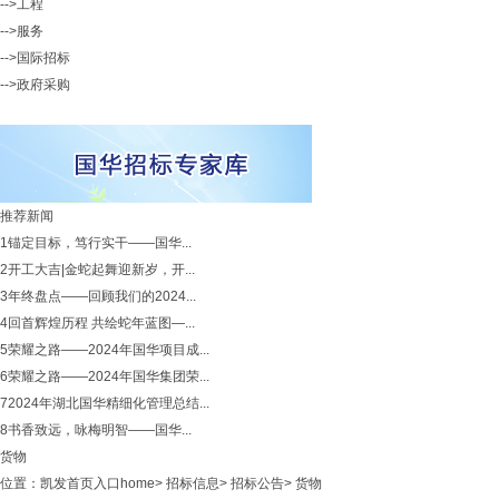
-->工程
-->服务
-->国际招标
-->政府采购
推荐新闻
1
锚定目标，笃行实干——国华...
2
开工大吉|金蛇起舞迎新岁，开...
3
年终盘点——回顾我们的2024...
4
回首辉煌历程 共绘蛇年蓝图—...
5
荣耀之路——2024年国华项目成...
6
荣耀之路——2024年国华集团荣...
7
2024年湖北国华精细化管理总结...
8
书香致远，咏梅明智——国华...
货物
位置：
凯发首页入口home
>
招标信息
>
招标公告
>
货物