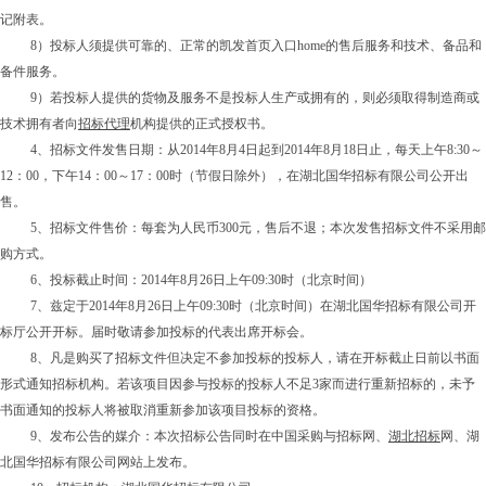
记附表。
8）投标人须提供可靠的、正常的凯发首页入口home的售后服务和技术、备品和
备件服务。
9）若投标人提供的货物及服务不是投标人生产或拥有的，则必须取得制造商或
技术拥有者向
招标代理
机构提供的正式授权书。
4、招标文件发售日期：从2014年
8
月
4
日起到2014年
8
月
18
日止，每天上午8:30～
12
：
00
，下午
14
：
00
～
17
：
00
时（节假日除外），在湖北国华招标有限公司公开出
售。
5、招标文件售价：每套为人民币300元，售后不退
；
本次发售招标文件不采用邮
购方式。
6、投标截止时间：2014年
8
月
26
日上午
09
:
30
时（北京时间）
7、兹定于2014年
8
月
26
日上午
09
:
3
0时（北京时间）在湖北国华招标有限公司开
标厅公开开标。届时敬请参加投标的代表出席开标会。
8、凡
是购买了招标文件但决定不参加投标的投标人，请在开标截止日前以书面
形式通知招标机构。若该项目因参与投标的投标人不足
3
家而进行重新招标的，未予
书面通知的投标人将被取消重新参加该项目投标的资格。
9
、发布公告的媒介：本次招标公告同时在中国采购与招标网、
湖北招标
网、湖
北国华招标有限公司网站上发布。