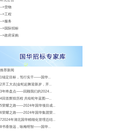
补充公告
-->货物
-->工程
-->服务
-->国际招标
-->政府采购
推荐新闻
1
锚定目标，笃行实干——国华...
2
开工大吉|金蛇起舞迎新岁，开...
3
年终盘点——回顾我们的2024...
4
回首辉煌历程 共绘蛇年蓝图—...
5
荣耀之路——2024年国华项目成...
6
荣耀之路——2024年国华集团荣...
7
2024年湖北国华精细化管理总结...
8
书香致远，咏梅明智——国华...