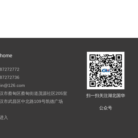
ome
7272772
7272736
pin@126.com
汉市蔡甸区蔡甸街道茂源社区205室
扫一扫关注湖北国华
汉市武昌区中北路109号凯德广场
公众号
进入