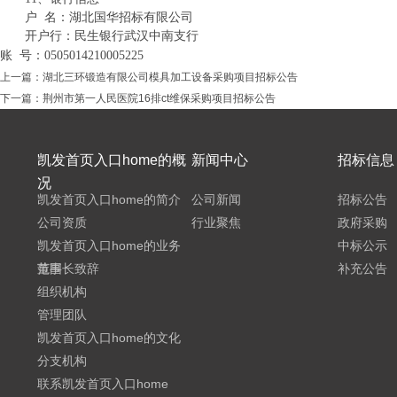
户 名：湖北国华招标有限公司
开户行：民生银行武汉中南支行
账 号：0505014210005225
上一篇：
湖北三环锻造有限公司模具加工设备采购项目招标公告
下一篇：
荆州市第一人民医院16排ct维保采购项目招标公告
凯发首页入口home的概
新闻中心
招标信息
况
凯发首页入口home的简介
公司新闻
招标公告
公司资质
行业聚焦
政府采购
凯发首页入口home的业务
中标公示
范围
董事长致辞
补充公告
组织机构
管理团队
凯发首页入口home的文化
分支机构
联系凯发首页入口home