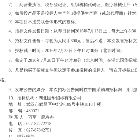
7）
工商营业执照、税务登记证、组织机构代码证、医疗器械生产（
8）
如所投产品不是投标人生产的,须提供生产商（或总代理商）针
9）
本项目不接受联合体形式的投标。
4、招标文件发售日期：从即日起到
201
6
年
7
月
13
日
止，每天上午8:30
5、招标文件售价：每套为人民币
3
00元，售后不退
；
本次发售招标文
6、投标截止时间：
201
6
年
7
月
28
日下午
14
时
30
分（北京时间）
7、兹定于201
6
年
7
月
28
日下午
14
时30分
（北京时间）在湖北国华招标
8、凡
是购买了招标文件但决定不参加投标的投标人，请在开标截止
格。
9、发布公告的媒介：本次招标公告同时在中国采购与招标网、湖北
10、招标机构：湖北国华招标有限公司
地 址：武汉市武昌区中北路
109
号
中铁
1818十
楼
邮 编：430071
联 系 人：
万军
廖寿杰
电 话：027-87
272718
传 真：027-87842751
11、银行信息