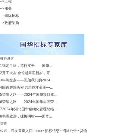
-->工程
-->服务
-->国际招标
-->政府采购
推荐新闻
1
锚定目标，笃行实干——国华...
2
开工大吉|金蛇起舞迎新岁，开...
3
年终盘点——回顾我们的2024...
4
回首辉煌历程 共绘蛇年蓝图—...
5
荣耀之路——2024年国华项目成...
6
荣耀之路——2024年国华集团荣...
7
2024年湖北国华精细化管理总结...
8
书香致远，咏梅明智——国华...
货物
位置：
凯发首页入口home
>
招标信息
>
招标公告
>
货物