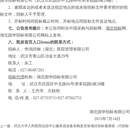
国华招标有限公司（武汉市武昌区中北路
66号津津花园b座28楼）
。
2、逾期送达的或者未送达指定地点的或未按招标文件要求密封的投
标文件，招标人不予受理。
3、开标时间同投标截止时间，开标地点同投标文件送达地点。
七、公告发布媒介：
本公告同时在中国采购与招标网、
湖北招标
网、
湖北国华招标有限公司网站上发布。
八、凯发首页入口home的联系方式：
招标人：华润武钢（湖北）医院管理有限公司
地址：武汉市青山区冶金大道29号
联系人：余工
电话：027-86487201
招标代理
机构：湖北国华招标有限公司
地 址：
武汉市武昌区中北路66号津津花园b座28楼
联 系 人：
王丹萍、凡秋明
电 话/传 真：
027-87
319711
/027-87842751
湖北国华招标有限公司
2015年7月1
4
日
上一篇：
武汉大学人民医院信息中心服务器设备采购及安装项目投标邀请函（代招标