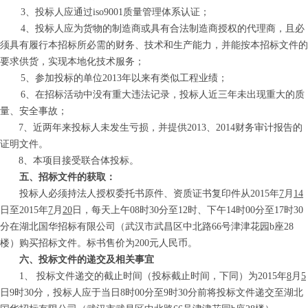
3、投标人应通过iso9001质量管理体系认证；
4、投标人应为货物的制造商或具有合法制造商授权的代理商，且必
须具有履行本招标所必需的财务、技术和生产能力，并能按本招标文件的
要求供货，实现本地化技术服务；
5、参加投标的单位2013年以来有类似工程业绩；
6、在招标活动中没有重大违法记录，投标人近三年未出现重大的质
量、安全事故；
7、近两年来投标人未发生亏损，并提供2013、2014财务审计报告的
证明文件。
8、本项目接受联合体投标。
五、招标文件的获取：
投标人必须持法人授权委托书原件、资质证书复印件从2015年
7
月
14
日至2015年
7
月
20
日，每天上午08时30分至12时、下午14时00分至17时30
分在湖北国华招标有限公司（武汉市武昌区中北路66号津津花园b座28
楼）购买招标文件。标书售价为200元人民币。
六、投标文件的递交及相关事宜
1、 投标文件递交的截止时间（投标截止时间，下同）为201
5
年
8
月
5
日
9
时
3
0分，投标人应于当日
8
时00分至
9
时
3
0分前将投标文件递交至湖北