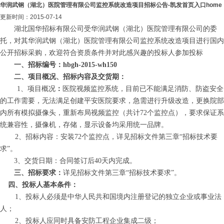
华润武钢（湖北）医院管理有限公司监控系统改造项目招标公告-凯发首页入口home
更新时间：2015-07-14
湖北国华招标有限公司受华润武钢（湖北）医院管理有限公司的委
托，对其华润武钢（湖北）医院管理有限公司监控系统改造项目进行国内
公开招标采购，欢迎符合资质条件并对此感兴趣的投标人参加投标
一、招标编号：hbgh-2015-wh150
二、
项目概况、招标内容及交货期：
1、项目概况
：
医院视频监控系统，目前已不能满足消防、防盗安全
的工作需要，无法满足创建平安医院要求，急需进行升级改造，更换院部
内所有模拟摄像头，重新布局视频监控（共计72个监控点），要求保证系
统兼容性，摄像机，存储，显示设备均采用统一品牌。
2、招标内容：安装72个监控点，详见招标文件第三章“招标技术要
求”。
3、交货日期：
合同签订后40天内完成
。
三、
招标要求：
详见招标文件第三章“招标技术要求”
。
四、投标人基本条件：
1、投标人必须是中华人民共和国境内注册登记的独立企业或事业法
人；
2、投标人应同时具备安防工程企业集成
二
级；