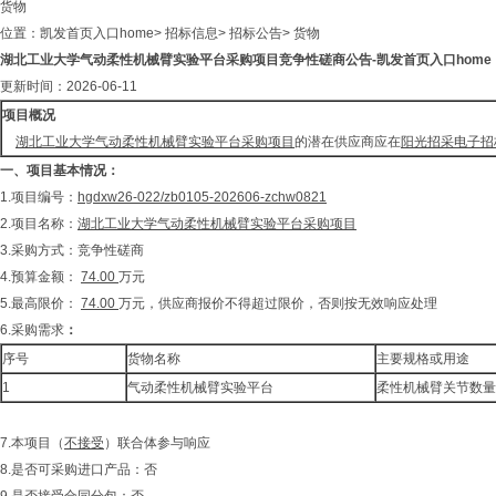
货物
位置：
凯发首页入口home
>
招标信息
>
招标公告
>
货物
湖北工业大学气动柔性机械臂实验平台采购项目竞争性磋商公告-凯发首页入口home
更新时间：2026-06-11
项目概况
湖北工业大学气动柔性机械臂实验平台采购项目
的潜在供应商应在
阳光招采电子招
一、
项目基本情况：
1.项目编号：
hgdxw26-022
/zb0105-202606-zchw0821
2.项目名称：
湖北工业大学气动柔性机械臂实验平台采购项目
3.采购方式：竞争性磋商
4.预算金额：
74
.
0
0
万元
5.最高限价：
74
.
0
0
万元，供应商报价不得超过限价，否则按无效响应处理
6.采购需求
：
序号
货物名称
主要规格或用途
1
气动柔性机械臂实验平台
柔性机械臂关节数量
7.本项目（
不接受
）联合体参与响应
8.是否可采购进口产品：否