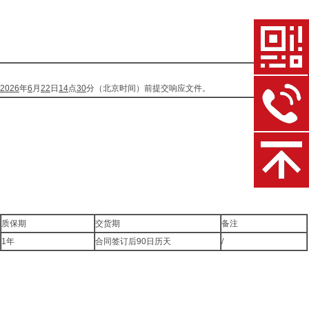
2026
年
6
月
22
日
14
点
30
分（北京时间）前提交响应文件。
质保期
交货期
备注
1年
合同签订后90日历天
/