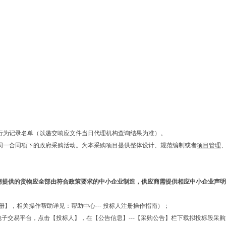
行为记录名单（以递交响应文件当日代理机构查询结果为准）。
目同一合同项下的政府采购活动。为本采购项目提供整体设计、规范编制或者
项目管理
商提供的货物应全部由符合政策要求的中小企业制造，供应商需提供相应中小企业声明
册】，相关操作帮助详见：帮助中心--- 投标人注册操作指南）；
录电子交易平台，点击【投标人】，在【公告信息】---【采购公告】栏下载拟投标段采