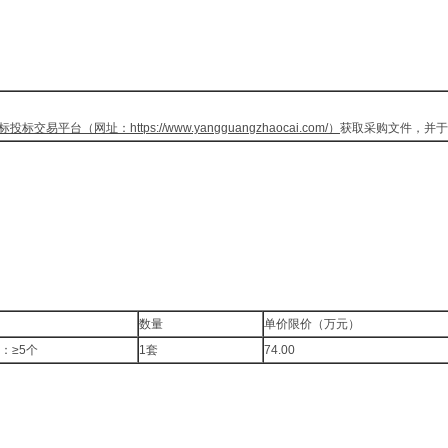
标投标交易平台（网址：
https://www.yangguangzhaocai.com/
）
获取采购文件，并于
数量
单价限价（万元）
：≥5个
1套
74.00