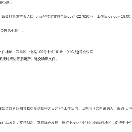
被拒绝；
口home的技术支持电话0574-22762077（工作日:08:00～18:00；节假日:0
本公告第七条）。
地址：武昌区中北路109号中铁1818中心10楼
9
号会议室。
证按时抵达开启场所并递交响应文件。
以在知道或者应知其权益受到损害之日起7个工作日内，以书面形式向采购人、采购代
环保产品政策；支持创新、支持绿色发展、扶持不发达地区和少数民族地区；促进中小