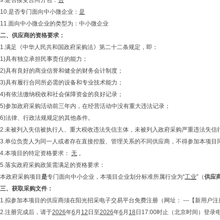
9.是否接受合同分包：
否
10.是否专门面向中小微企业：
是
11.面向中小微企业的类型为：中小微企业
二、
供应商的资格要求：
1.满足《中华人民共和国政府采购法》第二十二条规定，即：
1)具有独立承担民事责任的能力；
2)具有良好的商业信誉和健全的财务会计制度；
3)具有履行合同所必需的设备和专业技术能力；
4)有依法缴纳税收和社会保障资金的良好记录；
5)参加政府采购活动前三年内，在经营活动中没有重大违法记录；
6)法律、行政法规规定的其他条件。
2.未被列入失信被执行人、重大税收违法失信主体，未被列入政府采购严重违法失信
3.单位负责人为同一人或者存在直接控股、管理关系的不同供应商，不得参加本项
4.本项目的特定资格要求：
无
。
5.落实政府采购政策需满足的资格要求：
本政府采购项目
是
专门面向中小企业，本项目企业划分标准所属行业为“
工业
”（
供应
三、
获取采购文件
：
1.拟参加本项目的供应商须在阳光招采电子交易平台免费注册（网址： ---【新用户注
2.注册完成后，请于
2026
年
6
月
12
日至
2026
年
6
月
18
日17:00时止（北京时间）登