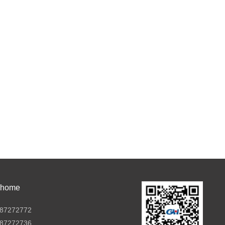
ome
7272772
7272736