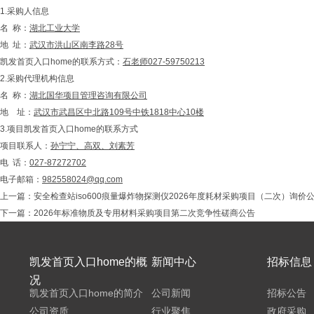
1.采购人信息
名 称：
湖北工业大学
地 址：
武汉市洪山区南李路28号
凯发首页入口home的联系方式：
石老师027-59750213
2.采购代理机构信息
名 称：
湖北国华
项目管理
咨询有限公司
地 址：
武汉市
武昌区中北路109号中铁1818中心10楼
3.项目凯发首页入口home的联系方式
项目联系人：
孙宁宁、高双、刘素芳
电 话：
027-87272702
电子邮箱：
982558024@qq.com
上一篇：
安全检查站iso600痕量爆炸物探测仪2026年度耗材采购项目（二次）询价
下一篇：
2026年标准物质及专用材料采购项目第二次竞争性磋商公告
凯发首页入口home的概
新闻中心
招标信息
况
凯发首页入口home的简介
公司新闻
招标公告
公司资质
行业聚焦
政府采购