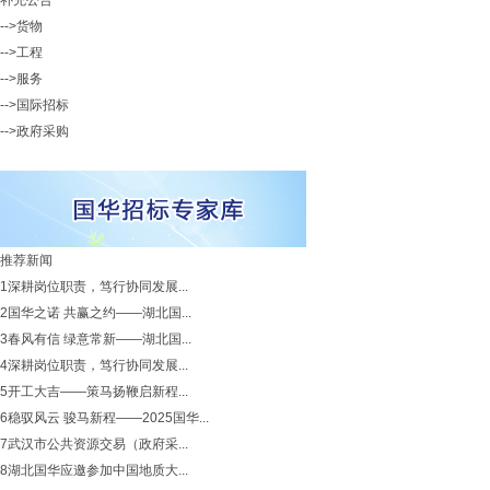
补充公告
-->货物
-->工程
-->服务
-->国际招标
-->政府采购
推荐新闻
1
深耕岗位职责，笃行协同发展...
2
国华之诺 共赢之约——湖北国...
3
春风有信 绿意常新——湖北国...
4
深耕岗位职责，笃行协同发展...
5
开工大吉——策马扬鞭启新程...
6
稳驭风云 骏马新程——2025国华...
7
武汉市公共资源交易（政府采...
8
湖北国华应邀参加中国地质大...