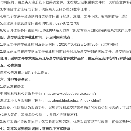
与响应的，由牵头人注册及下载采购文件。未按规定获取采购文件的，其响应文件将
3.本项目非全流程电子标，供应商人无须办理ca数字证书；
4.在电子交易平台遇到的各类操作问题（登录、注册、文件下载、标书制作等问题），请拨打凯发首页入
5.企业注册信息进度问题咨询电话：027-87272708；
6.项目具体业务问题请向代理机构联系人咨询（凯发首页入口home的联系方式详见
四、
递交响应文件截止时间、开启时间和地点：
1.响应文件递交截止时间及开启时间：
2026
年
6
月
22
日
14
时
30
分（北京时间）；
2.供应商应当在递交响应文件截止时间前到开启现场递交密封的响应文件。递交响应文件
说明：采购文件要求供应商现场递交响应文件或样品的，供应商应合理安排行程以保
五、
公告期限
自本公告发布之日起3个工作日。
六、
其他补充事宜：
1.信息发布媒体
中国招标投标公共服务平台（http://www.cebpubservice.com/）
湖北工业大学采招网（网址：http://tend.hbut.edu.cn/index.chtml）
2.质疑。供应商认为采购文件、采购过程和成交结果使自己的权益受到损害的，可
代表人签名、加盖单位公章），并附相关证据材料。
3.政府采购相关政策执行：落实政府采购强制、优先采购节能产品政策；优先采购
七、
对本次采购提出询问，请按以下方式联系：