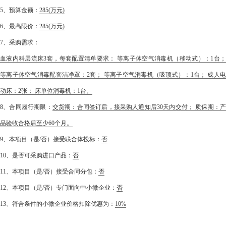
5、预算金额：
285
(万元)
6、最高限价：
285
(万元)
7、采购需求：
血液内科层流床3套，每套配置清单要求： 等离子体空气消毒机（移动式）：1台；
等离子体空气消毒配套洁净罩：2套； 等离子空气消毒机（吸顶式）：1台； 成人电
动床：2张； 床单位消毒机：1台。
8、合同履行期限：
交货期：合同签订后，接采购人通知后30天内交付； 质保期：产
品验收合格后至少60个月。
9、本项目（是/否）接受联合体投标：
否
10、是否可采购进口产品：
否
11、本项目（是/否）接受合同分包：
否
12、本项目（是/否）专门面向中小微企业：
否
13、符合条件的小微企业价格扣除优惠为：
10%