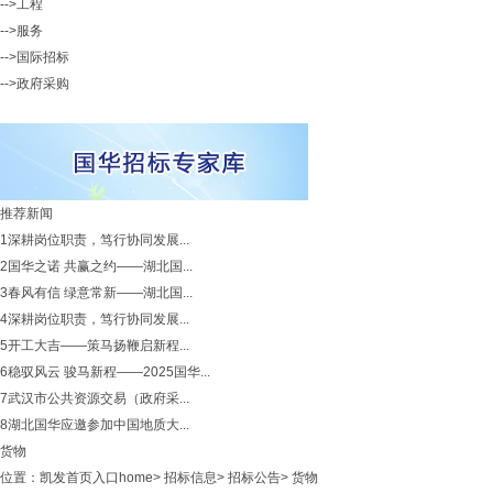
-->工程
-->服务
-->国际招标
-->政府采购
推荐新闻
1
深耕岗位职责，笃行协同发展...
2
国华之诺 共赢之约——湖北国...
3
春风有信 绿意常新——湖北国...
4
深耕岗位职责，笃行协同发展...
5
开工大吉——策马扬鞭启新程...
6
稳驭风云 骏马新程——2025国华...
7
武汉市公共资源交易（政府采...
8
湖北国华应邀参加中国地质大...
货物
位置：
凯发首页入口home
>
招标信息
>
招标公告
>
货物