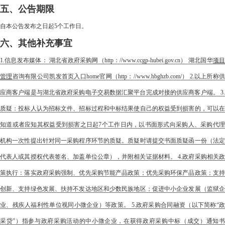
五、公告期限
自本公告发布之日起5个工作日。
六、其他补充事宜
1.信息发布媒体： 湖北省政府采购网（http：//www.ccgp-hubei.gov.cn） 湖北国华
项
管理
咨询有限公司凯发首页入口home官网（http：//www.hbghzb.com/） 2.以上所称
应商客户端是与湖北省政府采购电子交易数据汇聚平台完成对接的供应商客户端。 3.
质疑：投标人认为招标文件、招标过程和中标结果使自己的权益受到损害的，可以在
知道或者应知其权益受到损害之日起7个工作日内，以书面形式向采购人、采购代理
机构一次性提出针对同一采购程序环节的质疑。质疑时请提交书面质疑函一份（法定
代表人或其授权代表签名、加盖单位公章），并附相关证据材料。 4.政府采购相关政
策执行：落实政府采购强制、优先采购节能产品政策；优先采购环保产品政策；支持
创新、支持绿色发展、扶持不发达地区和少数民族地区；促进中小企业发展（监狱企
业、残疾人福利性单位视同小微企业）等政策。 5.政府采购合同融资（以下简称“政
采贷”）指参与政府采购活动的中小微企业，在获得政府采购中标（成交）通知书