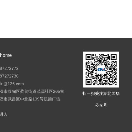
ome
7272772
7272736
pin@126.com
汉市蔡甸区蔡甸街道茂源社区205室
扫一扫关注湖北国华
汉市武昌区中北路109号凯德广场
公众号
进入