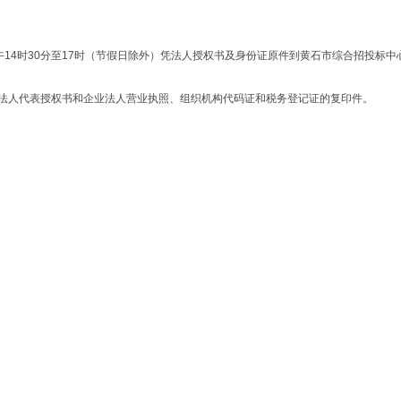
午
14
时
30
分至
17
时（节假日除外）凭法人授权书及身份证原件到黄石市综合招投标中
法人代表授权书和企业法人营业执照、组织机构代码证和税务登记证的复印件。