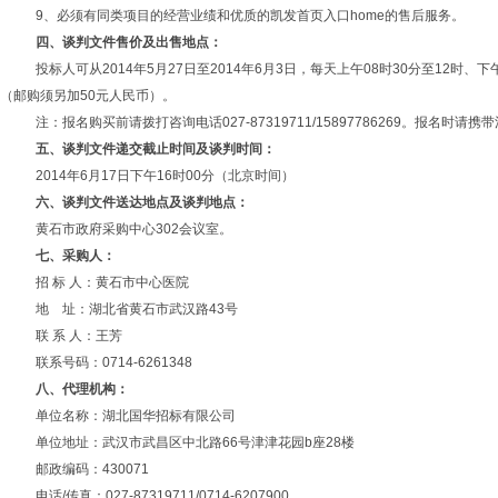
9、必须有同类项目的经营业绩和优质的凯发首页入口home的售后服务。
四、谈判文件售价及出售地点：
投标人可从
2014
年
5
月
27
日至
2014
年
6
月
3
日，每天上午
08
时
30
分至
12
时、下
（邮购须另加
50
元人民币）。
注：报名购买前请拨打咨询电话
027-87319711/15897786269
。报名时请携带
五、谈判文件递交截止时间及谈判时间：
2014年
6
月
17
日
下午
16
时
00
分（北京时间）
六、谈判文件送达地点及谈判地点：
黄石市政府采购中心
302
会议室。
七、采购人：
招 标 人：黄石市中心医院
地
址：湖北省黄石市武汉路
43
号
联 系 人：王芳
联系号码：
0714-6261348
八、代理机构：
单位名称：湖北国华招标有限公司
单位地址：武汉市武昌区中北路
66
号津津花园
b
座
28
楼
邮政编码：
430071
电话
/
传真：
027-87319711/0714-6207900