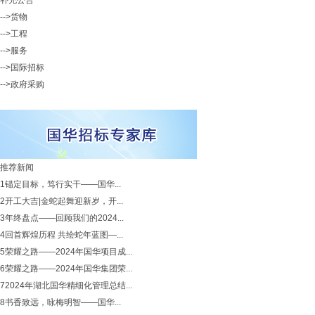
补充公告
-->货物
-->工程
-->服务
-->国际招标
-->政府采购
推荐新闻
1
锚定目标，笃行实干——国华...
2
开工大吉|金蛇起舞迎新岁，开...
3
年终盘点——回顾我们的2024...
4
回首辉煌历程 共绘蛇年蓝图—...
5
荣耀之路——2024年国华项目成...
6
荣耀之路——2024年国华集团荣...
7
2024年湖北国华精细化管理总结...
8
书香致远，咏梅明智——国华...