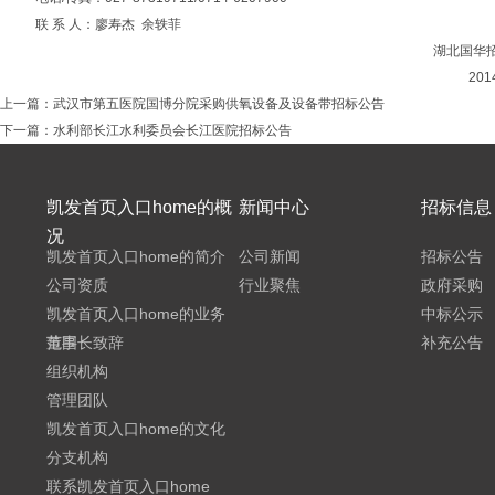
联 系 人：廖寿杰
余轶菲
湖北国华
201
上一篇：
武汉市第五医院国博分院采购供氧设备及设备带招标公告
下一篇：
水利部长江水利委员会长江医院招标公告
凯发首页入口home的概
新闻中心
招标信息
况
凯发首页入口home的简介
公司新闻
招标公告
公司资质
行业聚焦
政府采购
凯发首页入口home的业务
中标公示
范围
董事长致辞
补充公告
组织机构
管理团队
凯发首页入口home的文化
分支机构
联系凯发首页入口home