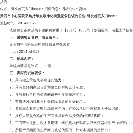
货物
位置：
凯发首页入口home
>
招标信息
>
招标公告
>
货物
黄石市中心医院采购持续血液净化装置竞争性谈判公告-凯发首页入口home
更新时间：2014-05-27
依据黄石市财政局下达的黄财采计【
2014
】
1085
号计划函要求，湖北国华招标
一、采购项目名称、项目编号：
黄石市中心医院采购持续血液净化装置
hbgh-2014-wh058
二、招标内容：
持续血液净化装置
一套
三、供应商资格要求：
1、具有独立承担民事责任的能力；
2、具有良好的商业信誉和健全的财务会计制度；
3、具有履行合同所必需的设备和专业技术能力；
4、有依法缴纳税收和社会保障资金的良好记录；
5、参加本次政府采购活动前三年内，在经营活动中没有重大违法记录。
6、投标人应是合格的生产商或具有合法授权的代理销售商；
7、工商营业执照、税务登记证、组织机构代码证以及医疗器械生产（经营）
8、所投产品须提供生产商（或总代理商）针对本项目的授权书；