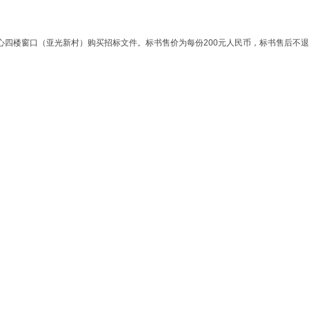
心四楼窗口（亚光新村）购买招标文件。标书售价为每份
200
元人民币，标书售后不退