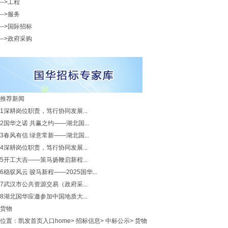
-->工程
-->服务
-->国际招标
-->政府采购
推荐新闻
1
深耕岗位职责，笃行协同发展...
2
国华之诺 共赢之约——湖北国...
3
春风有信 绿意常新——湖北国...
4
深耕岗位职责，笃行协同发展...
5
开工大吉——策马扬鞭启新程...
6
稳驭风云 骏马新程——2025国华...
7
武汉市公共资源交易（政府采...
8
湖北国华应邀参加中国地质大...
货物
位置：
凯发首页入口home
>
招标信息
>
中标公示
>
货物