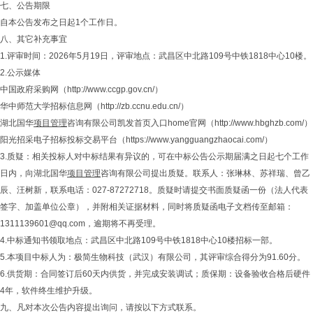
七、公告期限
自本公告发布之日起1个工作日。
八、其它补充事宜
1.评审时间：2026年5月19日，评审地点：武昌区中北路109号中铁1818中心10楼。
2.公示媒体
中国政府采购网（http://www.ccgp.gov.cn/）
华中师范大学招标信息网（http://zb.ccnu.edu.cn/）
湖北国华
项目管理
咨询有限公司凯发首页入口home官网（http://www.hbghzb.com/）
阳光招采电子招标投标交易平台（https://www.yangguangzhaocai.com/）
3.质疑：相关投标人对中标结果有异议的，可在中标公告公示期届满之日起七个工作
日内，向湖北国华
项目管理
咨询有限公司提出质疑。联系人：张琳林、苏祥瑞、曾乙
辰、汪树新，联系电话：027-87272718。质疑时请提交书面质疑函一份（法人代表
签字、加盖单位公章），并附相关证据材料，同时将质疑函电子文档传至邮箱：
1311139601@qq.com
，逾期将不再受理。
4.中标通知书领取地点：武昌区中北路109号中铁1818中心10楼招标一部。
5.本项目中标人为：极简生物科技（武汉）有限公司，其评审综合得分为91.60分。
6.供货期：合同签订后60天内供货，并完成安装调试；质保期：设备验收合格后硬件
4年，软件终生维护升级。
九、凡对本次公告内容提出询问，请按以下方式联系。