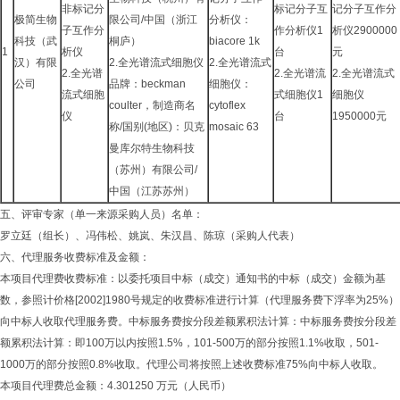
非标记分
标记分子互
记分子互作分
极简生物
限公司/中国（浙江
分析仪：
子互作分
作分析仪1
析仪2900000
科技（武
桐庐）
biacore 1k
1
析仪
台
元
汉）有限
2.全光谱流式细胞仪
2.全光谱流式
2.全光谱
2.全光谱流
2.全光谱流式
公司
品牌：beckman
细胞仪：
流式细胞
式细胞仪1
细胞仪
coulter，制造商名
cytoflex
仪
台
1950000元
称/国别(地区)：贝克
mosaic 63
曼库尔特生物科技
（苏州）有限公司/
中国（江苏苏州）
五、评审专家（单一来源采购人员）名单：
罗立廷（组长）、冯伟松、姚岚、朱汉昌、陈琼（采购人代表）
六、代理服务收费标准及金额：
本项目代理费收费标准：以委托项目中标（成交）通知书的中标（成交）金额为基
数，参照计价格[2002]1980号规定的收费标准进行计算（代理服务费下浮率为25%）
向中标人收取代理服务费。中标服务费按分段差额累积法计算：中标服务费按分段差
额累积法计算：即100万以内按照1.5%，101-500万的部分按照1.1%收取，501-
1000万的部分按照0.8%收取。代理公司将按照上述收费标准75%向中标人收取。
本项目代理费总金额：4.301250 万元（人民币）