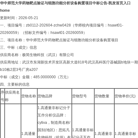
华中师范大学药物靶点验证与细胞功能分析设备购置项目中标公告-凯发首页入口
home
更新时间：2026-05-21
一、项目编号：zb0112-202604-zchw0428（华师校内项目编号：hsawt01-
20260059）（招标文件编号：hsawt01-20260059）
二、项目名称：华中师范大学药物靶点验证与细胞功能分析设备购置项目
三、中标（成交）信息
供应商名称：极简生物科技（武汉）有限公司
供应商地址：武汉市东湖新技术开发区高新大道818号武汉高科医疗器械园b地块一期
b10栋2层3号厂房a207
中标（成交）金额：485.0000000（万元）
四、主要标的信息
序
供应商名
货物名称
货物品牌
货物型号
货物数量
货物单价(元)
号
称
1.高通量非标记分子
互作分析仪品牌：
cytiva，制造商名称/
国别(地区)：思拓凡
1.高通量非标
1.高通量
1.高通量非
1.高通量非标
生物科技（杭州）有
记分子互作