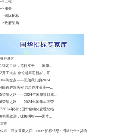
-->工程
-->服务
-->国际招标
-->政府采购
推荐新闻
1
锚定目标，笃行实干——国华...
2
开工大吉|金蛇起舞迎新岁，开...
3
年终盘点——回顾我们的2024...
4
回首辉煌历程 共绘蛇年蓝图—...
5
荣耀之路——2024年国华项目成...
6
荣耀之路——2024年国华集团荣...
7
2024年湖北国华精细化管理总结...
8
书香致远，咏梅明智——国华...
货物
位置：
凯发首页入口home
>
招标信息
>
招标公告
>
货物