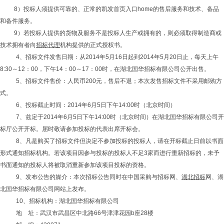
8）投标人须提供可靠的、正常的凯发首页入口home的售后服务和技术、备品
和备件服务。
9）若投标人提供的货物及服务不是投标人生产或拥有的，则必须取得制造商或
技术拥有者向
招标代理
机构提供的正式授权书。
4、招标文件发售日期：从2014年5月16日起到2014年5月20日止，每天上午
8:30～12：
00
，下午
14
：
00
～17：
00
时，在湖北国华招标有限公司公开出售。
5、招标文件售价：人民币200元，售后不退；本次发售招标文件不采用邮购方
式。
6、投标截止时间：2014年6月5日下午14:00时（北京时间）
7、兹定于2014年6月5日下午14:00时（北京时间）在湖北国华招标有限公司开
标厅公开开标。届时敬请参加投标的代表出席开标会。
8、凡是购买了招标文件但决定不参加投标的投标人，请在开标截止日前以书面
形式通知招标机构。若该项目因参与投标的投标人不足
3
家而进行重新招标的，未予
书面通知的投标人将被取消重新参加该项目投标的资格。
9、发布公告的媒介：本次招标公告同时在中国采购与招标网、
湖北招标
网、湖
北国华招标有限公司网站上发布。
10、招标机构：湖北国华招标有限公司
地
址：武汉市武昌区中北路
66
号津津花园
b
座
28
楼