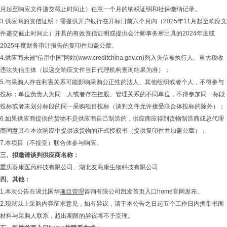
月起至响应文件递交截止时间止）任意一个月的纳税证明和社保缴纳记录。
3.供应商的资信证明：需提供开户银行在开标日前六个月内（2025年11月起至响应文
件递交截止时间止）开具的有效资信证明或提供会计师事务所出具的2024年度或
2025年度财务审计报告的复印件加盖公章。
4.供应商未被“信用中国”网站(www.creditchina.gov.cn)列入失信被执行人、重大税收
违法失信主体（以递交响应文件当日代理机构查询结果为准）；
5.与采购人存在利害关系可能影响采购公正性的法人、其他组织或者个人，不得参与
投标；单位负责人为同一人或者存在控股、管理关系的不同单位，不得参加同一标段
投标或者未划分标段的同一采购项目投标（谈判文件允许接受联合体投标的除外）；
6.如果供应商提供的货物不是供应商自己制造的，供应商应得到货物制造商或总代理
商同意其在本次响应中提供该货物的正式授权书（提供复印件并加盖公章）；
7.本项目（不接受）联合体参与响应。
三
、
拟邀请谈判供应商名称
：
重庆葵康医药科技有限公司、湖北友商康生物科技有限公司
四、其他：
1.本次公告在湖北国华
项目管理
咨询有限公司凯发首页入口home官网发布。
2.现就以上采购内容征求意见，如有异议，请于本公告之日起五个工作日内携带书面
材料与采购人联系，超出期限的异议将不予受理。