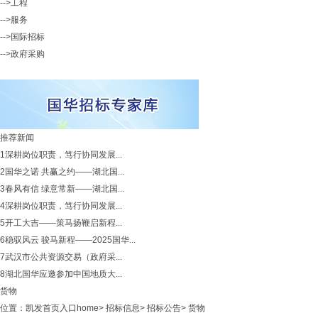
-->工程
-->服务
-->国际招标
-->政府采购
推荐新闻
1
深耕岗位职责，笃行协同发展...
2
国华之诺 共赢之约——湖北国...
3
春风有信 绿意常新——湖北国...
4
深耕岗位职责，笃行协同发展...
5
开工大吉——策马扬鞭启新程...
6
稳驭风云 骏马新程——2025国华...
7
武汉市公共资源交易（政府采...
8
湖北国华应邀参加中国地质大...
货物
位置：
凯发首页入口home
>
招标信息
>
招标公告
>
货物