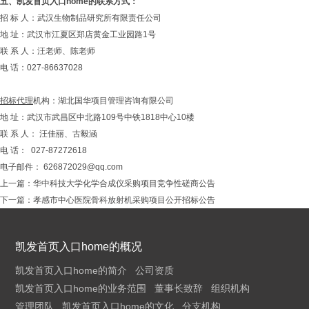
五
、
凯发首页入口home的联系方式
：
招 标 人：武汉生物制品研究所有限责任公司
地 址：武汉市江夏区郑店黄金工业园路1号
联 系 人：汪老师、陈老师
电 话：027-86637028
招标代理
机构：湖北国华项目管理咨询有限公司
地 址：武汉市武昌区中北路109号中铁1818中心10楼
联 系 人： 汪佳丽、古毅涵
电 话： 027-87272618
电子邮件：
626872029@qq.com
上一篇：
华中科技大学化学合成仪采购项目竞争性磋商公告
下一篇：
孝感市中心医院骨科放射机采购项目公开招标公告
凯发首页入口home的概况
凯发首页入口home的简介
公司资质
凯发首页入口home的业务范围
董事长致辞
组织机构
管理团队
凯发首页入口home的文化
分支机构