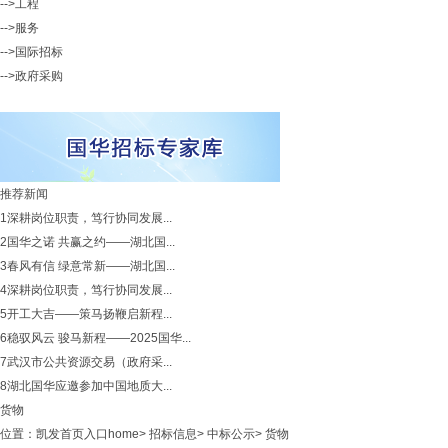
-->工程
-->服务
-->国际招标
-->政府采购
推荐新闻
1
深耕岗位职责，笃行协同发展...
2
国华之诺 共赢之约——湖北国...
3
春风有信 绿意常新——湖北国...
4
深耕岗位职责，笃行协同发展...
5
开工大吉——策马扬鞭启新程...
6
稳驭风云 骏马新程——2025国华...
7
武汉市公共资源交易（政府采...
8
湖北国华应邀参加中国地质大...
货物
位置：
凯发首页入口home
>
招标信息
>
中标公示
>
货物