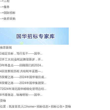
-->工程
-->服务
-->国际招标
-->政府采购
推荐新闻
1
锚定目标，笃行实干——国华...
2
开工大吉|金蛇起舞迎新岁，开...
3
年终盘点——回顾我们的2024...
4
回首辉煌历程 共绘蛇年蓝图—...
5
荣耀之路——2024年国华项目成...
6
荣耀之路——2024年国华集团荣...
7
2024年湖北国华精细化管理总结...
8
书香致远，咏梅明智——国华...
货物
位置：
凯发首页入口home
>
招标信息
>
招标公告
>
货物