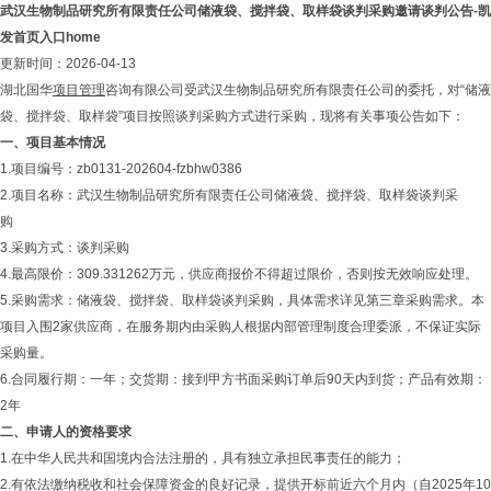
武汉生物制品研究所有限责任公司储液袋、搅拌袋、取样袋谈判采购邀请谈判公告-凯
发首页入口home
更新时间：2026-04-13
湖北国华
项目管理
咨询有限公司受武汉生物制品研究所有限责任公司的委托，对“储液
袋、搅拌袋、取样袋”项目按照谈判采购方式进行采购，现将有关事项公告如下：
一、项目基本情况
1.项目编号：zb0131-202604-fzbhw0386
2.项目名称：武汉生物制品研究所有限责任公司储液袋、搅拌袋、取样袋谈判采
购
3.采购方式：谈判采购
4.最高限价：309.331262万元，供应商报价不得超过限价，否则按无效响应处理。
5.采购需求：储液袋、搅拌袋、取样袋谈判采购，具体需求详见第三章采购需求。本
项目入围2家供应商，在服务期内由采购人根据内部管理制度合理委派，不保证实际
采购量。
6.合同履行期：一年；交货期：接到甲方书面采购订单后90天内到货；产品有效期：
2年
二、申请人的资格要求
1.在中华人民共和国境内合法注册的，具有独立承担民事责任的能力；
2.有依法缴纳税收和社会保障资金的良好记录，提供开标前近六个月内（自2025年10