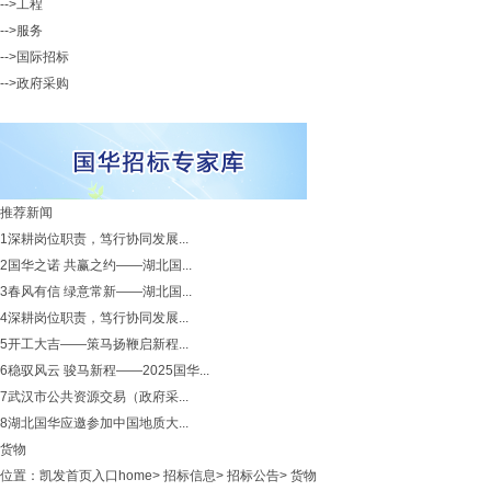
-->工程
-->服务
-->国际招标
-->政府采购
推荐新闻
1
深耕岗位职责，笃行协同发展...
2
国华之诺 共赢之约——湖北国...
3
春风有信 绿意常新——湖北国...
4
深耕岗位职责，笃行协同发展...
5
开工大吉——策马扬鞭启新程...
6
稳驭风云 骏马新程——2025国华...
7
武汉市公共资源交易（政府采...
8
湖北国华应邀参加中国地质大...
货物
位置：
凯发首页入口home
>
招标信息
>
招标公告
>
货物