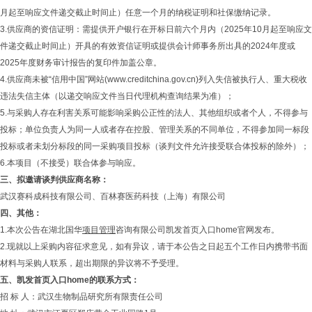
月起至响应文件递交截止时间止）任意一个月的纳税证明和社保缴纳记录。
3.供应商的资信证明：需提供开户银行在开标日前六个月内（2025年10月起至响应文
件递交截止时间止）开具的有效资信证明或提供会计师事务所出具的2024年度或
2025年度财务审计报告的复印件加盖公章。
4.供应商未被“信用中国”网站(www.creditchina.gov.cn)列入失信被执行人、重大税收
违法失信主体（以递交响应文件当日代理机构查询结果为准）；
5.与采购人存在利害关系可能影响采购公正性的法人、其他组织或者个人，不得参与
投标；单位负责人为同一人或者存在控股、管理关系的不同单位，不得参加同一标段
投标或者未划分标段的同一采购项目投标（谈判文件允许接受联合体投标的除外）；
6.本项目（不接受）联合体参与响应。
三
、
拟邀请谈判供应商名称
：
武汉赛科成科技有限公司、百林赛医药科技（上海）有限公司
四、其他：
1.本次公告在湖北国华
项目管理
咨询有限公司凯发首页入口home官网发布。
2.现就以上采购内容征求意见，如有异议，请于本公告之日起五个工作日内携带书面
材料与采购人联系，超出期限的异议将不予受理。
五
、
凯发首页入口home的联系方式
：
招 标 人：武汉生物制品研究所有限责任公司